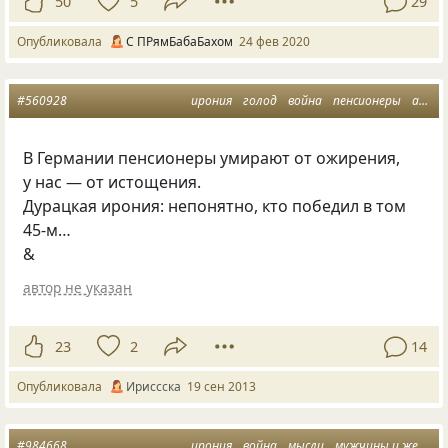
50
5
29
Опубликовала
С ПРямБабаБахом
24 фев 2020
#560928
ирония
голод
война
пенсионеры
афоризмусы
В Германии пенсионеры умирают от ожирения,
у нас — от истощения.
Дурацкая ирония: непонятно, кто победил в том
45-м…
&
автор не указан
23
2
14
Опубликовала
Ириссска
19 сен 2013
#984668
ирония
война
мысли
мужчины и женщины