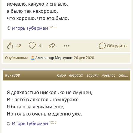
исчезло, кануло и сплыло,
а было так нехорошо,
что хорошо, что это было.
©
Игорь Губерман
1236
42
4
Обсудить
Опубликовал
Александр Меркулов
26 дек 2020
#879308
юмор
возраст
гарики
ловелас
стишкалики п
Я дряхлостью нисколько не смущен,
И часто в алкогольном кураже
Я бегаю за девками еще,
Но только очень медленно уже.
©
Игорь Губерман
1236