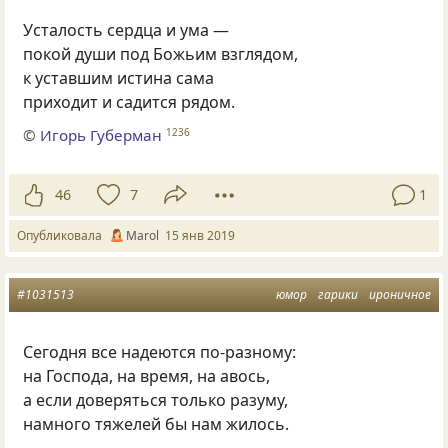
Усталость сердца и ума —
покой души под Божьим взглядом,
к уставшим истина сама
приходит и садится рядом.
©
Игорь Губерман
1236
46
7
1
Опубликовала
Маrol
15 янв 2019
#1031513
юмор
гарики
ироничное
Сегодня все надеются по-разному:
на Господа, на время, на авось,
а если доверяться только разуму,
намного тяжелей бы нам жилось.