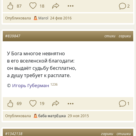
87
18
2
Опубликовала
Маrol
24 фев 2016
#839847
стихи
гарики
У Бога многое невнятно
в его вселенской благодати:
он выдаёт судьбу бесплатно,
а душу требует к расплате.
©
Игорь Губерман
1236
69
19
1
Опубликовала
баба матрЁшка
29 ноя 2015
#1342138
гарики
стишки