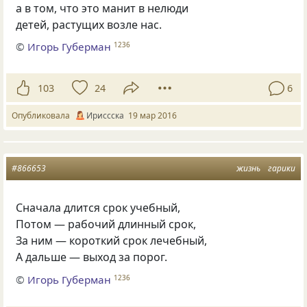
а в том, что это манит в нелюди
детей, растущих возле нас.
©
Игорь Губерман
1236
103
24
6
Опубликовала
Ириссска
19 мар 2016
#866653
жизнь
гарики
Сначала длится срок учебный,
Потом — рабочий длинный срок,
За ним — короткий срок лечебный,
А дальше — выход за порог.
©
Игорь Губерман
1236