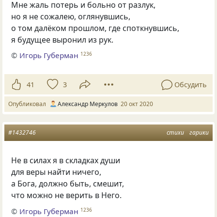
Мне жаль потерь и больно от разлук,
но я не сожалею, оглянувшись,
о том далёком прошлом, где споткнувшись,
я будущее выронил из рук.
©
Игорь Губерман
1236
41
3
Обсудить
Опубликовал
Александр Меркулов
20 окт 2020
#1432746
стихи
гарики
Не в силах я в складках души
для веры найти ничего,
а Бога, должно быть, смешит,
что можно не верить в Него.
©
Игорь Губерман
1236