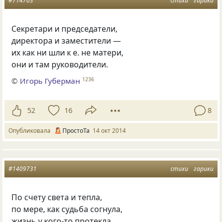
#714703
стихи
гарики
Секретари и председатели,
директора и заместители —
их как ни шли к е. не матери,
они и там руководители.
©
Игорь Губерман
1236
52
16
8
Опубликовала
ПростоТа
14 окт 2014
#1409731
стихи
гарики
По счету света и тепла,
по мере, как судьба согнула,
жизнь у кого-то протекла,