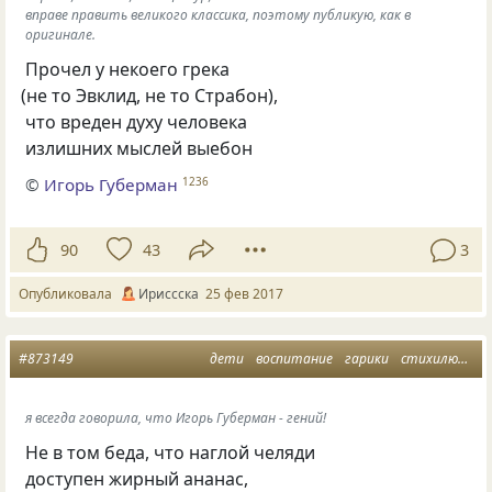
вправе править великого классика, поэтому публикую, как в
оригинале.
Прочел у некоего грека
(
не то Эвклид, не то Страбон),
что вреден духу человека
излишних мыслей выебон
©
Игорь Губерман
1236
90
43
3
Опубликовала
Ириссска
25 фев 2017
#873149
дети
воспитание
гарики
стихилюбимые
я всегда говорила, что Игорь Губерман - гений!
Не в том беда, что наглой челяди
доступен жирный ананас,