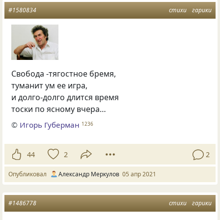
#1580834
стихи
гарики
Свобода -тягостное бремя,
туманит ум ее игра,
и долго-долго длится время
тоски по ясному вчера…
©
Игорь Губерман
1236
44
2
2
Опубликовал
Александр Меркулов
05 апр 2021
#1486778
стихи
гарики