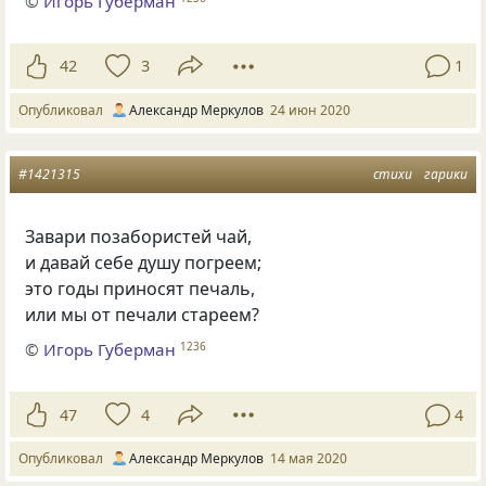
©
Игорь Губерман
42
3
1
Опубликовал
Александр Меркулов
24 июн 2020
#1421315
стихи
гарики
Завари позабористей чай,
и давай себе душу погреем;
это годы приносят печаль,
или мы от печали стареем?
©
Игорь Губерман
1236
47
4
4
Опубликовал
Александр Меркулов
14 мая 2020