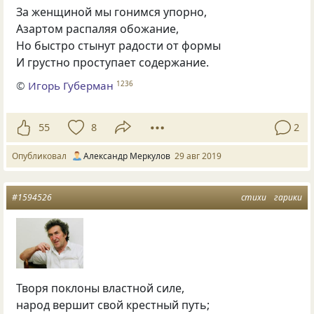
За женщиной мы гонимся упорно,
Азартом распаляя обожание,
Но быстро стынут радости от формы
И грустно проступает содержание.
©
Игорь Губерман
1236
55
8
2
Опубликовал
Александр Меркулов
29 авг 2019
#1594526
стихи
гарики
Творя поклоны властной силе,
народ вершит свой крестный путь;