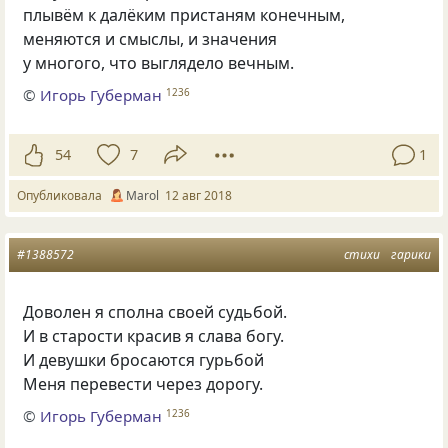
плывём к далёким пристаням конечным,
меняются и смыслы
,
и значения
у многого
,
что выглядело вечным.
©
Игорь Губерман
1236
54
7
1
Опубликовала
Маrol
12 авг 2018
#1388572
стихи
гарики
Доволен я сполна своей судьбой.
И в старости красив я слава богу.
И девушки бросаются гурьбой
Меня перевести через дорогу.
©
Игорь Губерман
1236