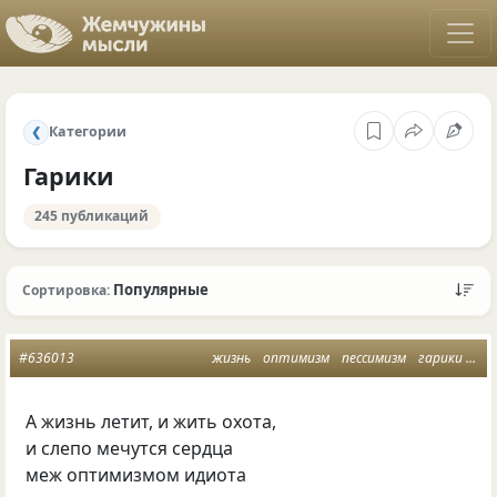
Категории
❮
Гарики
245 публикаций
Популярные
Сортировка:
#636013
жизнь
оптимизм
пессимизм
гарики
мы
А жизнь летит
,
и жить охота,
и слепо мечутся сердца
меж оптимизмом идиота