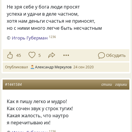
Не зря себе у бога люди просят
успеха и удачи в деле частном,
хотя нам деньги счастья не приносят,
но с ними много легче быть несчастным
©
Игорь Губерман
1236
45
5
Обсудить
Опубликовал
Александр Меркулов
24 сен 2020
#1441584
стихи
гарики
Как я пишу легко и мудро!
Как сочен звук у строк тугих!
Какая жалость, что наутро
я перечитываю их!
1236