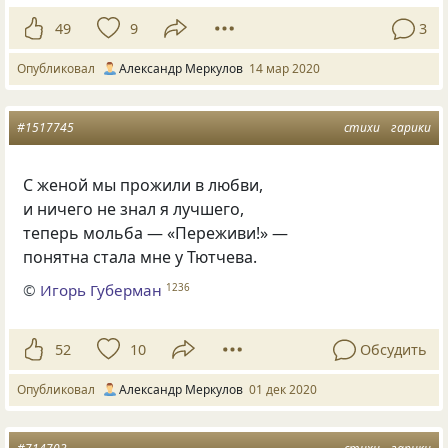
49
9
3
Опубликовал
Александр Меркулов
14 мар 2020
#1517745
стихи
гарики
С женой мы прожили в любви,
и ничего не знал я лучшего,
теперь мольба — «Переживи!» —
понятна стала мне у Тютчева.
©
Игорь Губерман
1236
52
10
Обсудить
Опубликовал
Александр Меркулов
01 дек 2020