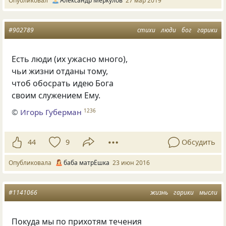
Опубликовал
Александр Меркулов
27 мар 2019
#902789
стихи
люди
бог
гарики
Есть люди
(
их ужасно много),
чьи жизни отданы тому,
чтоб обосрать идею Бога
своим служением Ему.
©
Игорь Губерман
1236
44
9
Обсудить
Опубликовала
баба матрЁшка
23 июн 2016
#1141066
жизнь
гарики
мысли
Покуда мы по прихотям течения