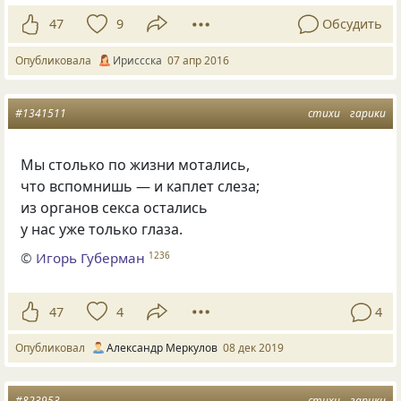
47
9
Обсудить
Опубликовала
Ириссска
07 апр 2016
#1341511
стихи
гарики
Мы столько по жизни мотались,
что вспомнишь — и каплет слеза;
из органов секса остались
у нас уже только глаза.
©
Игорь Губерман
1236
47
4
4
Опубликовал
Александр Меркулов
08 дек 2019
#823953
стихи
гарики