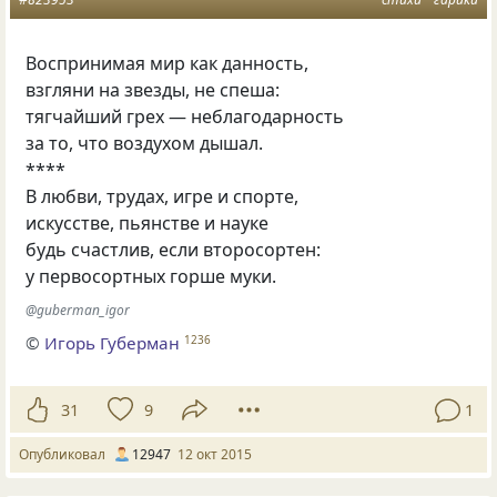
Воспринимая мир как данность,
взгляни на звезды, не спеша:
тягчайший грех — неблагодарность
за то, что воздухом дышал.
****
В любви, трудах, игре и спорте,
искусстве, пьянстве и науке
будь счастлив, если второсортен:
у первосортных горше муки.
‏@guberman_igor
©
Игорь Губерман
1236
31
9
1
Опубликовал
12947
12 окт 2015