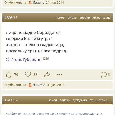
Опубликовала
Марена
21 ноя 2014
#730416
юмор
стихи
гарики
жопа
лицо
Лицо нещадно бороздится
следами болей и утрат,
а жопа — нежно гладколица,
поскольку срет на все подряд.
©
Игорь Губерман
1236
79
38
6
Опубликовала
PLutоvkА
03 дек 2014
#983353
юмор
гарики
губерман
стишкалики п
пардон, конечно, за нецензур, но из песни слов не выкинешь - я не