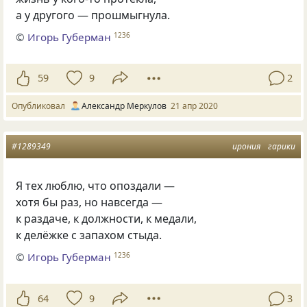
а у другого — прошмыгнула.
©
Игорь Губерман
1236
59
9
2
Опубликовал
Александр Меркулов
21 апр 2020
#1289349
ирония
гарики
Я тех люблю
,
что опоздали —
хотя бы раз
,
но навсегда —
к раздаче
,
к должности
,
к медали,
к делёжке с запахом стыда.
©
Игорь Губерман
1236
64
9
3