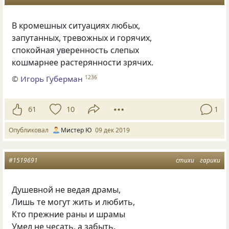
В кромешных ситуациях любых,
запутанных
,
тревожных и горячих
,
спокойная уверенность слепых
кошмарнее растерянности зрячих.
©
Игорь Губерман
1236
61
10
1
Опубликовал
Мистер Ю
09 дек 2019
#1519691
стихи
гарики
Душевной не ведая драмы,
Лишь те могут жить и любить,
Кто прежние раны и шрамы
Умел не чесать, а забыть.