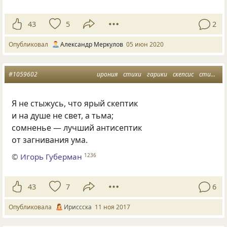
43
5
2
Опубликовал
Александр Меркулов
05 июн 2020
#1059602
ирония
стихи
гарики
скепсис
стишкалики п
Я не стыжусь, что ярый скептик
и на душе не свет, а тьма;
сомненье — лучший антисептик
от загнивания ума.
©
Игорь Губерман
1236
43
7
6
Опубликовала
Ириссска
11 ноя 2017