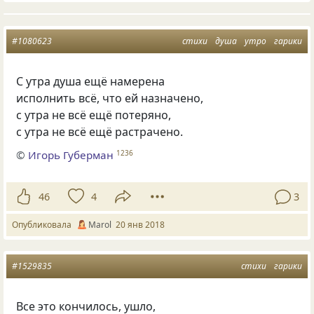
#1080623
стихи
душа
утро
гарики
С утра душа ещё намерена
исполнить всё, что ей назначено,
с утра не всё ещё потеряно,
с утра не всё ещё растрачено.
©
Игорь Губерман
1236
46
4
3
Опубликовала
Маrol
20 янв 2018
#1529835
стихи
гарики
Все это кончилось, ушло,