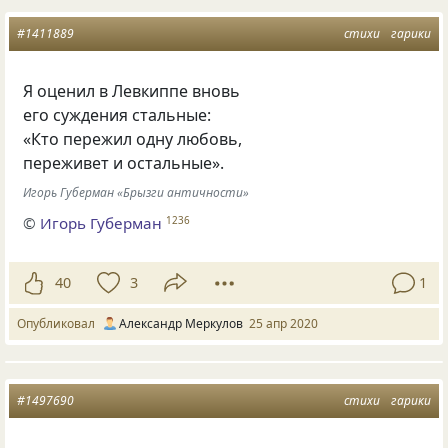
#1411889
стихи
гарики
Я оценил в Левкиппе вновь
его суждения стальные:
«Кто пережил одну любовь,
переживет и остальные».
Игорь Губерман «Брызги античности»
©
Игорь Губерман
1236
40
3
1
Опубликовал
Александр Меркулов
25 апр 2020
#1497690
стихи
гарики