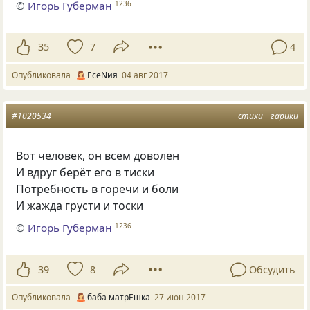
©
Игорь Губерман
1236
35
7
4
Опубликовала
ЕсеNия
04 авг 2017
#1020534
стихи
гарики
Вот человек, он всем доволен
И вдруг берёт его в тиски
Потребность в горечи и боли
И жажда грусти и тоски
©
Игорь Губерман
1236
39
8
Обсудить
Опубликовала
баба матрЁшка
27 июн 2017