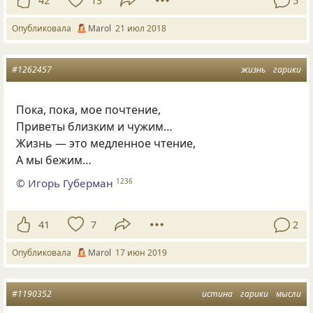
42
13
5
Опубликовала
Маrol
21 июл 2018
#1262457
жизнь
гарики
Пока
,
пока
,
мое почтение
,
Приветы близким и чужим…
Жизнь — это медленное чтение
,
А мы бежим…
©
Игорь Губерман
1236
41
7
2
Опубликовала
Маrol
17 июн 2019
#1190352
истина
гарики
мысли