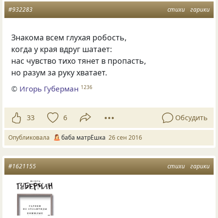
#932283
стихи
гарики
Знакома всем глухая робость,
когда у края вдруг шатает:
нас чувство тихо тянет в пропасть,
но разум за руку хватает.
©
Игорь Губерман
1236
33
6
Обсудить
Опубликовала
баба матрЁшка
26 сен 2016
#1621155
стихи
гарики