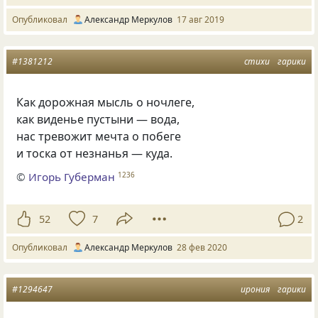
Опубликовал
Александр Меркулов
17 авг 2019
#1381212
стихи
гарики
Как дорожная мысль о ночлеге,
как виденье пустыни — вода,
нас тревожит мечта о побеге
и тоска от незнанья — куда.
©
Игорь Губерман
1236
52
7
2
Опубликовал
Александр Меркулов
28 фев 2020
#1294647
ирония
гарики