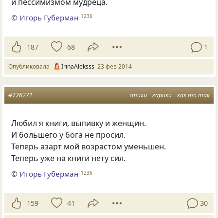
и пессимизмом мудреца.
©
Игорь Губерман
1236
187
68
1
Опубликовала
IrinaAleksss
23 фев 2014
#726271
стихи
гарики
как то так
Любил я книги, выпивку и женщин.
И большего у бога не просил.
Теперь азарт мой возрастом уменьшен.
Теперь уже на книги нету сил.
©
Игорь Губерман
1236
159
41
30