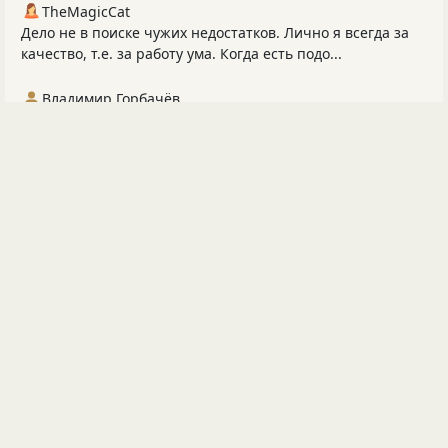
TheMagicCat
Дело не в поиске чужих недостатков. Лично я всегда за
качество, т.е. за работу ума. Когда есть подо...
Владимир Горбачёв
Нас в жизни движут интересы, Всегда нас увлекают за
собой. Развитие беременно прогрессом, Мотив ж...
Семён Карамзин
Это же надо, как ошибался, принимая стихи Омара
Хайяма не только как блестящий образец моностиха, но...
Владимир_
Знай меру и вкус... мотай на ус!
Евгений Снежин -Бригиневич
У древних греков способность мыслить считалась
великим даром. Затем она стала счастьем. Позже - бо...
Вирджиния
Благодарю, Анна, за вразумление.)