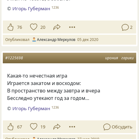
©
Игорь Губерман
1236
76
20
2
Опубликовал
Александр Меркулов
05 дек 2020
#1225698
ирония
гарики
Какая-то нечестная игра
Играется закатом и восходом:
В пространство между завтра и вчера
Бесследно утекают год за годом…
©
Игорь Губерман
1236
67
19
Обсудить