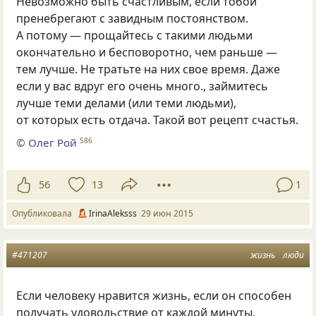
Невозможно быть счастливым, если тобой
пренебрегают с завидным постоянством.
А потому — прощайтесь с такими людьми
окончательно и бесповоротно, чем раньше —
тем лучше. Не тратьте на них свое время. Даже
если у вас вдруг его очень много., займитесь
лучше теми делами
(
или теми людьми),
от которых есть отдача. Такой вот рецепт счастья.
©
Олег Рой
586
56
13
1
Опубликовала
IrinaAleksss
29 июн 2015
#471207
жизнь
люди
Если человеку нравится жизнь, если он способен
получать удовольствие от каждой минуты,