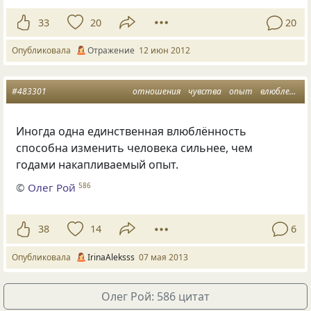
33
20
20
Опубликовала
Отражение
12 июн 2012
#483301
отношения
чувства
опыт
влюбленность
Иногда одна единственная влюблённость
способна изменить человека сильнее, чем
годами накапливаемый опыт.
©
Олег Рой
586
38
14
6
Опубликовала
IrinaAleksss
07 мая 2013
Олег Рой: 586 цитат