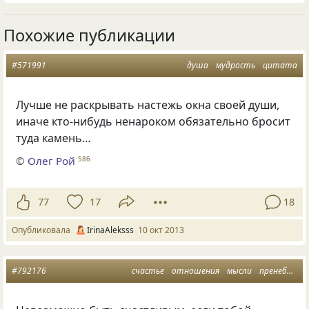
Похожие публикации
#571991
душа
мудрость
цитата
Лучше не раскрывать настежь окна своей души,
иначе кто-нибудь ненароком обязательно бросит
туда камень…
©
Олег Рой
586
77
17
18
Опубликовала
IrinaAleksss
10 окт 2013
#792176
счастье
отношения
мысли
пренебрежение