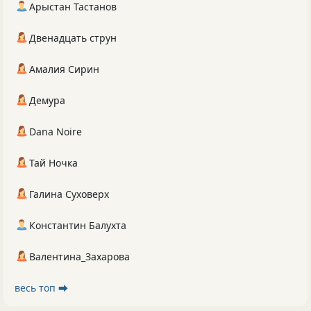
Арыстан Тастанов
Двенадцать струн
Амалия Сирин
Демура
Dana Noire
Тай Ночка
Галина Суховерх
Константин Балухта
Валентина_Захарова
весь топ ⮕