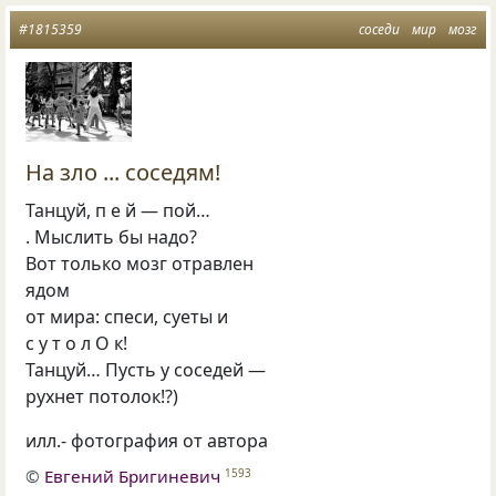
#1815359
соседи
мир
мозг
На зло ... соседям!
Танцуй, п е й — пой…
. Мыслить бы надо?
Вот только мозг отравлен
ядом
от мира: спеси, суеты и
с у т о л О к!
Танцуй… Пусть у соседей —
рухнет потолок!?)
илл.- фотография от автора
©
Евгений Бригиневич
1593