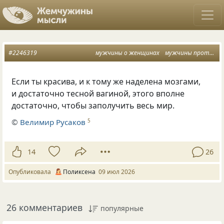
#2246319
мужчины о женщинах
мужчины против женщин
Если ты красива, и к тому же наделена мозгами,
и достаточно тесной вагиной, этого вполне
достаточно, чтобы заполучить весь мир.
©
Велимир Русаков
5
14
26
Опубликовала
Поликсена
09 июл 2026
26 комментариев
популярные