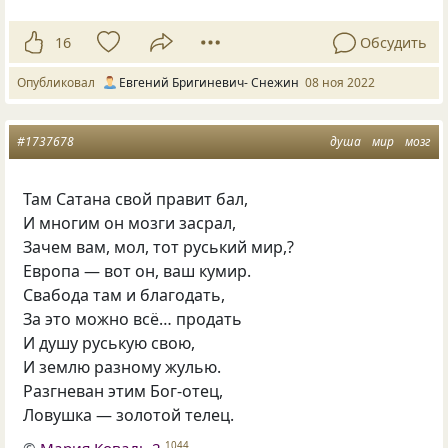
16
Обсудить
Опубликовал
Евгений Бригиневич- Снежин
08 ноя 2022
#1737678
душа
мир
мозг
Там Сатана свой правит бал,
И многим он мозги засрал,
Зачем вам, мол, тот руський мир,?
Европа — вот он, ваш кумир.
Свабода там и благодать,
За это можно всё… продать
И душу руськую свою,
И землю разному жулью.
Разгневан этим Бог-отец,
Ловушка — золотой телец.
©
Мария Коваль 2
1044