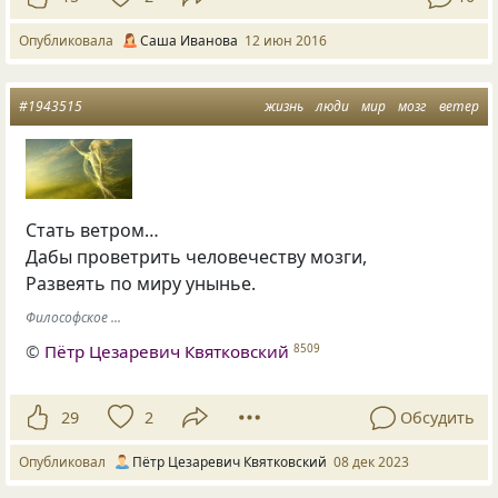
Опубликовала
Саша Иванова
12 июн 2016
#1943515
жизнь
люди
мир
мозг
ветер
Стать ветром…
Дабы проветрить человечеству мозги,
Развеять по миру унынье.
Философское ...
©
Пётр Цезаревич Квятковский
8509
29
2
Обсудить
Опубликовал
Пётр Цезаревич Квятковский
08 дек 2023