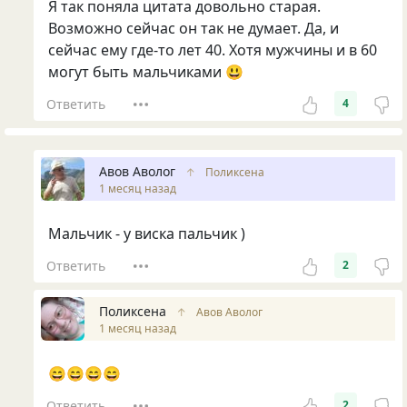
Я так поняла цитата довольно старая.
Возможно сейчас он так не думает. Да, и
сейчас ему где-то лет 40. Хотя мужчины и в 60
могут быть мальчиками 😃
Ответить
4
Авов Аволог
↑
Поликсена
1 месяц назад
Мальчик - у виска пальчик )
Ответить
2
Поликсена
↑
Авов Аволог
1 месяц назад
😄😄😄😄
Ответить
2