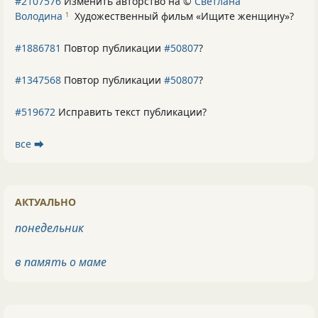
#2107576
Изменить авторство на ©
Светлана
Володина
Художественный фильм «Ищите женщину»
?
1
#1886781
Повтор публикации
#50807
?
#1347568
Повтор публикации
#50807
?
#519672
Исправить текст публикации?
все ⮕
АКТУАЛЬНО
понедельник
в память о маме