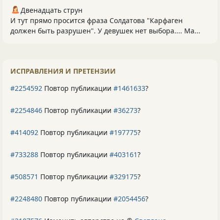
Двенадцать струн
И тут прямо просится фраза Солдатова "Карфаген
должен быть разрушен". У девушек нет выбора.... Ма...
ИСПРАВЛЕНИЯ И ПРЕТЕНЗИИ
#2254592
Повтор публикации
#1461633
?
#2254846
Повтор публикации
#36273
?
#414092
Повтор публикации
#197775
?
#733288
Повтор публикации
#403161
?
#508571
Повтор публикации
#329175
?
#2248480
Повтор публикации
#2054456
?