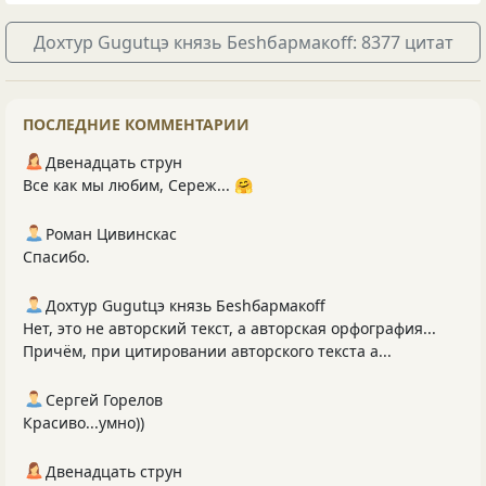
Дохтур Gugutцэ князь Беshбармакоff: 8377 цитат
ПОСЛЕДНИЕ КОММЕНТАРИИ
Двенадцать струн
Все как мы любим, Сереж... 🤗
Роман Цивинскас
Спасибо.
Дохтур Gugutцэ князь Беshбармакоff
Нет, это не авторский текст, а авторская орфография...
Причём, при цитировании авторского текста а...
Сергей Горелов
Красиво...умно))
Двенадцать струн