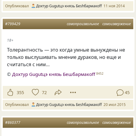
Опубликовал
Дохтур Gugutцэ князь Беshбармакоff
11 ноя 2014
#799429
самопроизвольное
самоизвержение
18+
Толерантность — это когда умные вынуждены не
только выслушивать мнение дураков, но еще и
считаться с ним…
©
Дохтур Gugutцэ князь Бешбармакоff
8452
355
72
45
Опубликовал
Дохтур Gugutцэ князь Беshбармакоff
20 июл 2015
#860377
самопроизвольное
самоизвержение