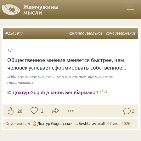
#2245917
самопроизвольное
самоизвержение
18+
Общественное мнение меняется быстрее, чем
человек успевает сформировать собственное…
«Общественное мнение — это мнение тех, чьё мнение не
спрашивают»
©
Дохтур Gugutцэ князь Бешбармакоff
8452
28
2
3
Опубликовал
Дохтур Gugutцэ князь Беshбармакоff
07 июл 2026