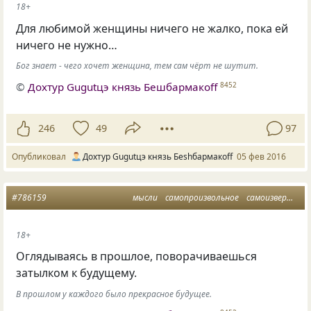
18+
Для любимой женщины ничего не жалко, пока ей
ничего не нужно…
Бог знает - чего хочет женщина, тем сам чёрт не шутит.
©
Дохтур Gugutцэ князь Бешбармакоff
8452
246
49
97
Опубликовал
Дохтур Gugutцэ князь Беshбармакоff
05 фев 2016
#786159
мысли
самопроизвольное
самоизвержение
18+
Оглядываясь в прошлое, поворачиваешься
затылком к будущему.
В прошлом у каждого было прекрасное будущее.