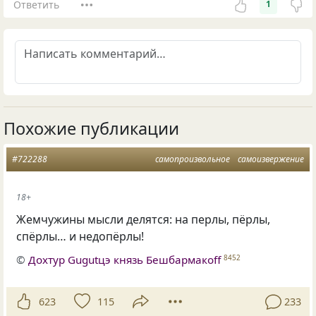
Ответить
1
Похожие публикации
#722288
самопроизвольное
самоизвержение
18+
Жемчужины мысли делятся: на перлы, пёрлы,
спёрлы… и недопёрлы!
©
Дохтур Gugutцэ князь Бешбармакоff
8452
623
115
233