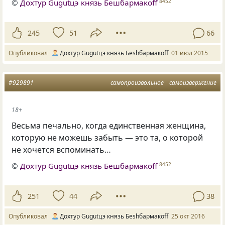
©
Дохтур Gugutцэ князь Бешбармакоff
8452
245
51
66
Опубликовал
Дохтур Gugutцэ князь Беshбармакоff
01 июл 2015
#929891
самопроизвольное
самоизвержение
18+
Весьма печально, когда единственная женщина,
которую не можешь забыть — это та, о которой
не хочется вспоминать…
©
Дохтур Gugutцэ князь Бешбармакоff
8452
251
44
38
Опубликовал
Дохтур Gugutцэ князь Беshбармакоff
25 окт 2016