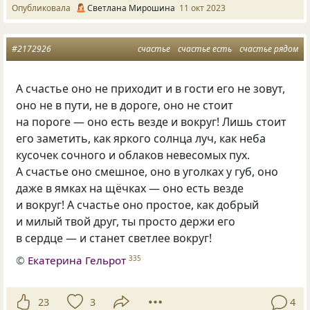
Опубликовала
Светлана Мирошина
11 окт 2023
#2172926
счастье
счастье есть
счастье рядом
А счастье оно не приходит и в гости его не зовут,
оно не в пути, не в дороге, оно не стоит
на пороге — оно есть везде и вокруг! Лишь стоит
его заметить, как яркого солнца луч, как неба
кусочек сочного и облаков невесомых пух.
А счастье оно смешное, оно в уголках у губ, оно
даже в ямках на щёчках — оно есть везде
и вокруг! А счастье оно простое, как добрый
и милый твой друг, ты просто держи его
в сердце — и станет светлее вокруг!
©
Екатерина Гельрот
335
23
3
4