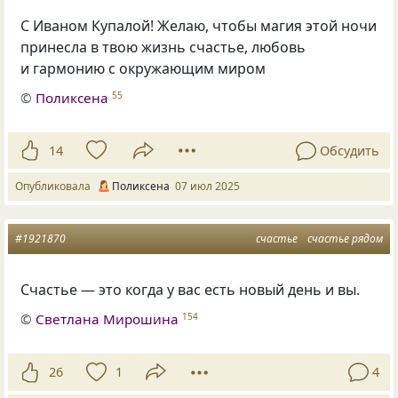
С Иваном Купалой! Желаю, чтобы магия этой ночи
принесла в твою жизнь счастье, любовь
и гармонию с окружающим миром
©
Поликсена
55
14
Обсудить
Опубликовала
Поликсена
07 июл 2025
#1921870
счастье
счастье рядом
Счастье — это когда у вас есть новый день и вы.
©
Светлана Мирошина
154
26
1
4