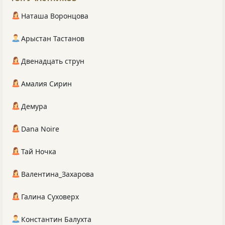
Наташа Воронцова
Арыстан Тастанов
Двенадцать струн
Амалия Сирин
Демура
Dana Noire
Тай Ночка
Валентина_Захарова
Галина Суховерх
Константин Балухта