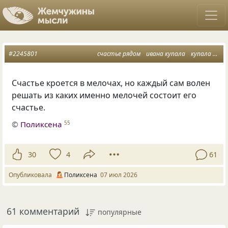
#2245801
счастье рядом
ивана купала
купала лета как не бывало
Счастье кроется в мелочах, но каждый сам волен
решать из каких именно мелочей состоит его
счастье.
©
Поликсена
55
30
4
61
Опубликовала
Поликсена
07 июл 2026
61 комментарий
популярные