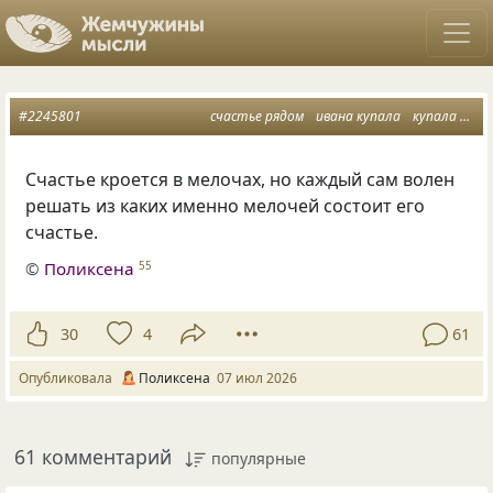
#2245801
счастье рядом
ивана купала
купала лета как не бывало
Счастье кроется в мелочах, но каждый сам волен
решать из каких именно мелочей состоит его
счастье.
©
Поликсена
55
30
4
61
Опубликовала
Поликсена
07 июл 2026
61 комментарий
популярные