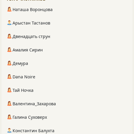
Наташа Воронцова
Арыстан Тастанов
Двенадцать струн
Амалия Сирин
Демура
Dana Noire
Тай Ночка
Валентина_Захарова
Галина Суховерх
Константин Балухта