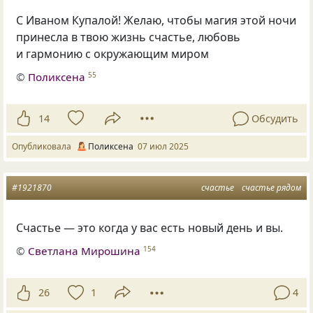
С Иваном Купалой! Желаю, чтобы магия этой ночи
принесла в твою жизнь счастье, любовь
и гармонию с окружающим миром
©
Поликсена
55
14
Обсудить
Опубликовала
Поликсена
07 июл 2025
#1921870
счастье
счастье рядом
Счастье — это когда у вас есть новый день и вы.
©
Светлана Мирошина
154
26
1
4