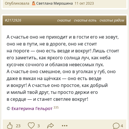
Опубликовала
Светлана Мирошина
11 окт 2023
#2172926
счастье
счастье есть
счастье рядом
А счастье оно не приходит и в гости его не зовут,
оно не в пути, не в дороге, оно не стоит
на пороге — оно есть везде и вокруг! Лишь стоит
его заметить, как яркого солнца луч, как неба
кусочек сочного и облаков невесомых пух.
А счастье оно смешное, оно в уголках у губ, оно
даже в ямках на щёчках — оно есть везде
и вокруг! А счастье оно простое, как добрый
и милый твой друг, ты просто держи его
в сердце — и станет светлее вокруг!
©
Екатерина Гельрот
335
23
3
4