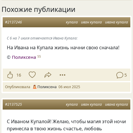
Похожие публикации
#2137246
купала
иван купала
ивана купала
С 6 на 7 июля отмечается Ивана Купала:
На Ивана на Купала жизнь начни свою сначала!
©
Поликсена
55
16
5
Опубликовала
Поликсена
06 июл 2025
#2137525
купала
иван купала
ивана купала
С Иваном Купалой! Желаю, чтобы магия этой ночи
принесла в твою жизнь счастье, любовь