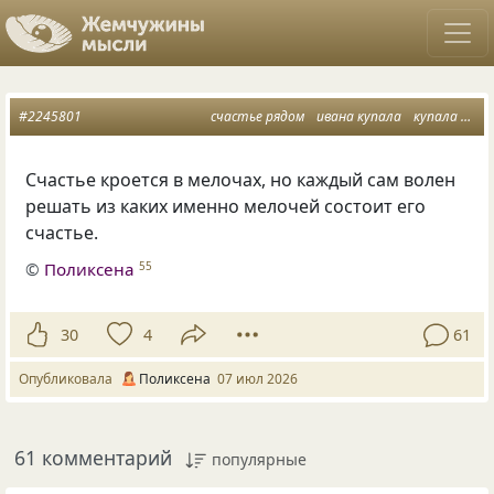
#2245801
счастье рядом
ивана купала
купала лета как не бывало
Счастье кроется в мелочах, но каждый сам волен
решать из каких именно мелочей состоит его
счастье.
©
Поликсена
55
30
4
61
Опубликовала
Поликсена
07 июл 2026
61 комментарий
популярные