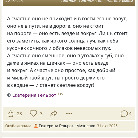
#2172926
счастье
счастье есть
счастье рядом
А счастье оно не приходит и в гости его не зовут,
оно не в пути, не в дороге, оно не стоит
на пороге — оно есть везде и вокруг! Лишь стоит
его заметить, как яркого солнца луч, как неба
кусочек сочного и облаков невесомых пух.
А счастье оно смешное, оно в уголках у губ, оно
даже в ямках на щёчках — оно есть везде
и вокруг! А счастье оно простое, как добрый
и милый твой друг, ты просто держи его
в сердце — и станет светлее вокруг!
©
Екатерина Гельрот
335
23
3
4
Опубликовала
Екатерина Гельрот - Михненко
31 окт 2025