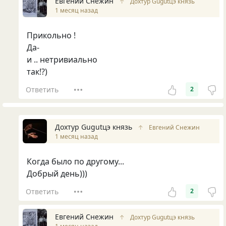
Евгений Снежин
↑
Дохтур Gugutцэ князь
1 месяц назад
Прикольно !
Да-
и .. нетривиально
так!?)
Ответить
2
Дохтур Gugutцэ князь
↑
Евгений Снежин
1 месяц назад
Когда было по другому...
Добрый день)))
Ответить
2
Евгений Снежин
↑
Дохтур Gugutцэ князь