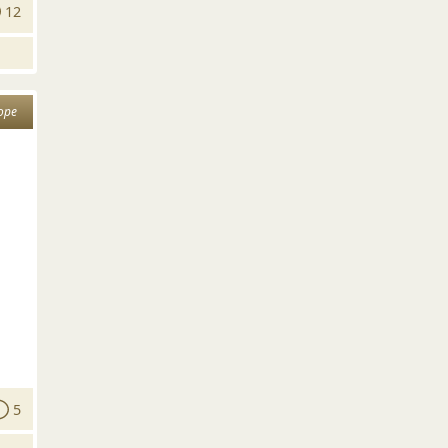
12
оре
5