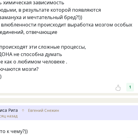
ь химическая зависимость
юдьми, в результате которой появляются
 замануха и мечтательный бред?!))
ы влюбленности происходит выработка мозгом особых
оединений, отвечающие
 происходят эти сложные процессы,
ОНА не способна думать
ме как о любимом человеке .
лючаются мозги?
)
1
иса Рига
↑
Евгений Снежин
сяц назад
то к чему?))