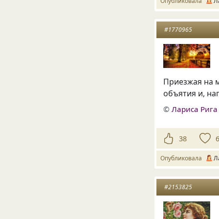
Опубликовала
Л
#1770965
Приезжая на м
объятия и, на
©
Лариса Рига
38
Опубликовала
Л
#2153825