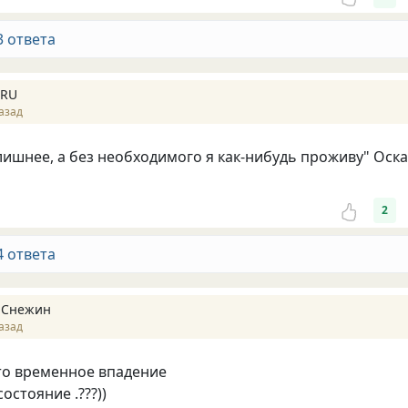
3 ответа
 RU
азад
лишнее, а без необходимого я как-нибудь проживу" Оск
2
4 ответа
 Снежин
азад
то временное впадение
остояние .???))