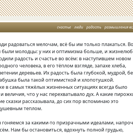
счастье
люди
радость
размышления вс
ди радоваться мелочам, всё бы им только плакаться. В
 были молодцы: у них и оптимизма больше, и жизнелю
одили радость и счастье во всём: в наступившем новом
родного человека, в его тёплом взгляде, запахе хлеба,
ветении деревьев. Их радость была глубокой, мудрой, б
абушка была такой оптимисткой и хлопотушкой.
аже в самых тяжёлых жизненных ситуациях всегда было
 и величия, что у нас перехватывало дух. А какие пирожк
кие сказки рассказывала, до сих пор вспоминаю это
 душевным теплом.
ы гоняемся за какими-то призрачными идеалами, напро
сём. Нам бы остановиться, вдохнуть полной грудью,