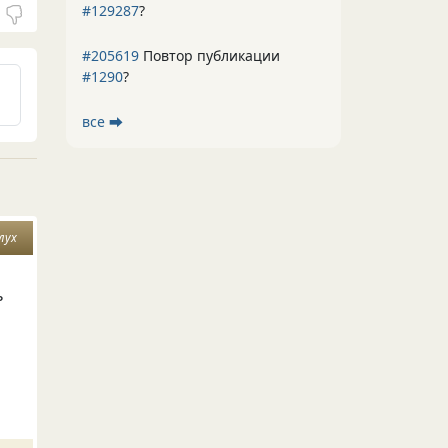
#129287
?
#205619
Повтор публикации
#1290
?
все ⮕
лух
ь