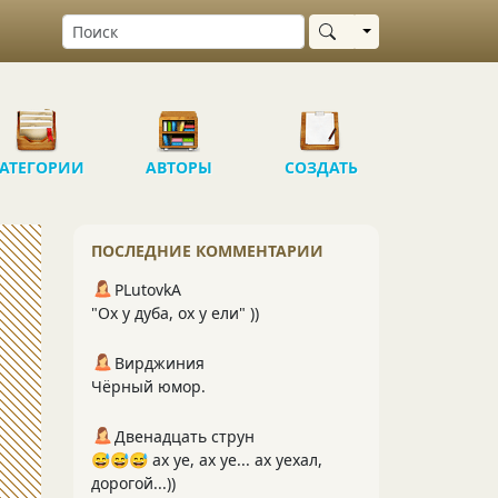
Выбрать область
АТЕГОРИИ
АВТОРЫ
СОЗДАТЬ
ПОСЛЕДНИЕ КОММЕНТАРИИ
PLutоvkА
"Ох у дуба, ох у ели" ))
Вирджиния
Чёрный юмор.
Двенадцать струн
😅😅😅 ах уе, ах уе... ах уехал,
дорогой...))