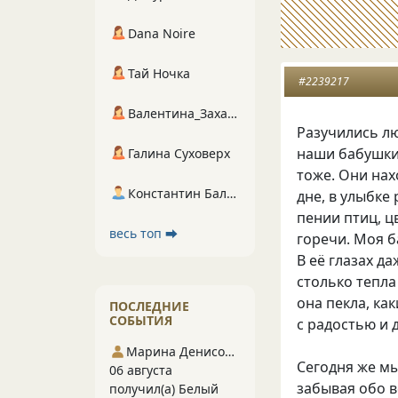
Dana Noire
Тай Ночка
#2239217
Валентина_Захарова
Разучились лю
наши бабушки
Галина Суховерх
тоже. Они нах
Константин Балухта
дне, в улыбке 
пении птиц, ц
весь топ ⮕
горечи. Моя б
В её глазах д
столько тепла
она пекла, ка
ПОСЛЕДНИЕ
СОБЫТИЯ
с радостью и
Марина Денисова 5
Сегодня же м
06 августа
забывая обо в
получил(а) Белый