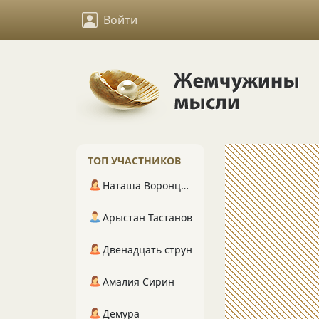
Войти
ТОП УЧАСТНИКОВ
Наташа Воронцова
Арыстан Тастанов
Двенадцать струн
Амалия Сирин
Демура