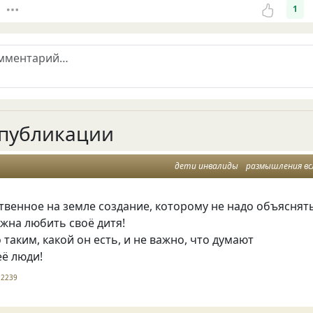
1
публикации
дети инвалиды
размышления вс
твенное на земле создание
,
которому не надо объяснят
лжна любить своё дитя!
о таким
,
какой он есть
,
и не важно
,
что думают
ё люди!
2239