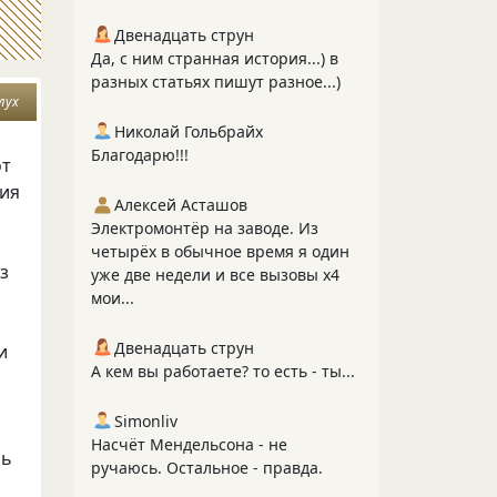
Двенадцать струн
Да, с ним странная история...) в
разных статьях пишут разное...)
лух
Николай Гольбрайх
Благодарю!!!
от
бия
Алексей Асташов
Электромонтёр на заводе. Из
четырёх в обычное время я один
ез
уже две недели и все вызовы х4
мои...
Двенадцать струн
и
А кем вы работаете? то есть - ты...
Simonliv
Насчёт Мендельсона - не
чь
ручаюсь. Остальное - правда.