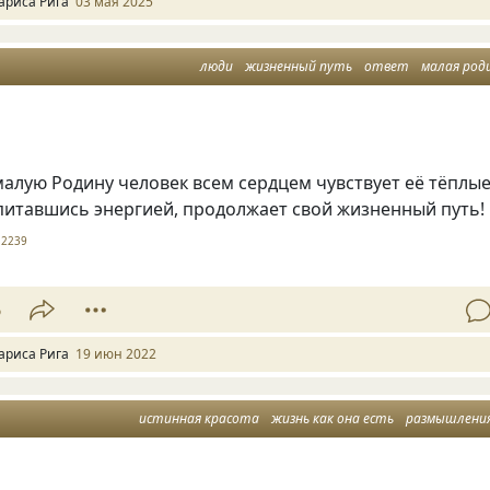
ариса Рига
03 мая 2025
люди
жизненный путь
ответ
малая род
алую Родину человек всем сердцем чувствует её тёплы
питавшись энергией, продолжает свой жизненный путь!
2239
6
ариса Рига
19 июн 2022
истинная красота
жизнь как она есть
размышления всл