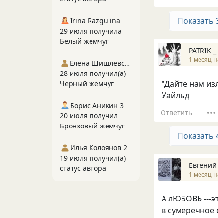
Показать 
Irina Razgulina
29 июля получила
Белый жемчуг
PATRIK _
1 месяц н
Елена Шишлевская
28 июля получил(а)
"Дайте нам из
Черный жемчуг
Уайльд
Борис Аникин 3
Ответить
20 июля получил
Бронзовый жемчуг
Показать 
Илья Колоянов 2
19 июля получил(а)
Евгений
статус автора
1 месяц н
А лЮБОВЬ ---э
в сумеречное с