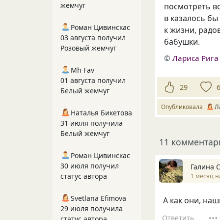
жемчуг
посмотреть во
в казалось бы
Роман Цивинскас
к жизни, радов
03 августа получил
бабушки.
Розовый жемчуг
©
Лариса Рига
Mh Fav
01 августа получил
29
Белый жемчуг
Опубликовала
Л
Наталья Бикетова
31 июля получила
Белый жемчуг
11 комментар
Роман Цивинскас
30 июля получил
Галина 
статус автора
1 месяц н
Svetlana Efimova
А как они, наш
29 июля получила
Ответить
статус автора