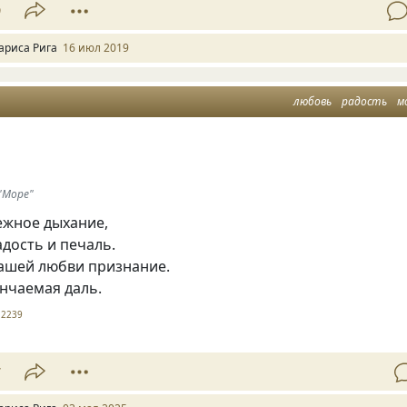
9
ариса Рига
16 июл 2019
любовь
радость
м
"Море"
ежное дыхание,
дость и печаль.
нашей любви признание.
нчаемая даль.
2239
7