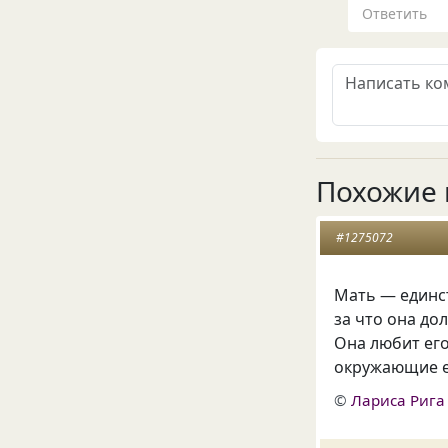
Ответить
Похожие 
#1275072
Мать — единс
за что она до
Она любит ег
окружающие е
©
Лариса Рига