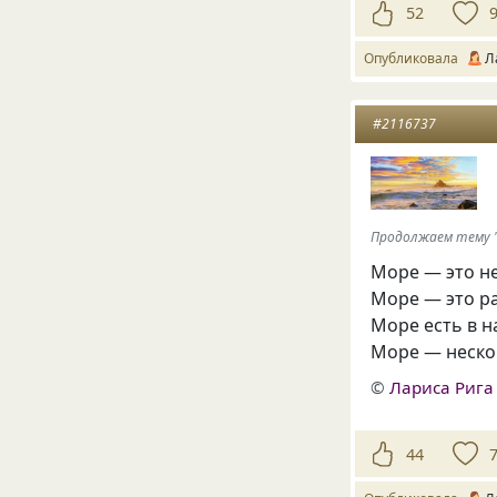
52
Опубликовала
Л
#2116737
Продолжаем тему 
Море — это н
Море — это ра
Море есть в 
Море — неско
©
Лариса Рига
44