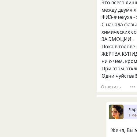
Это всего лиш
между двумя л
ФИЗ-вчекуха -
С начала фаз
химических с
ЗА ЭМОЦИИ .
Пока в голове
ЖЕРТВА КУПИД
ни о чем, кро
При этом отк
Одни чуйства!!
Ответить
Лар
1 ме
Женя, Вы э