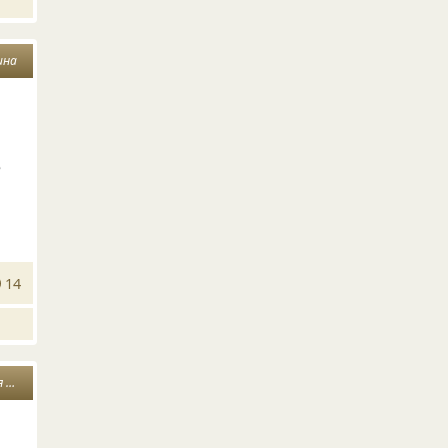
ина
е
14
ух