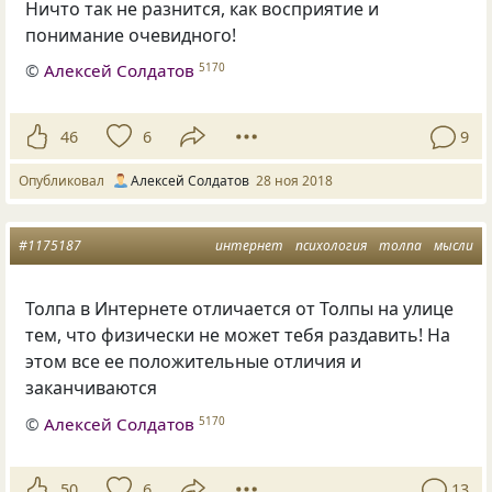
Ничто так не разнится, как восприятие и
понимание очевидного!
©
Алексей Солдатов
5170
46
6
9
Опубликовал
Алексей Солдатов
28 ноя 2018
#1175187
интернет
психология
толпа
мысли
Толпа в Интернете отличается от Толпы на улице
тем
,
что физически не может тебя раздавить! На
этом все ее положительные отличия и
заканчиваются
©
Алексей Солдатов
5170
50
6
13