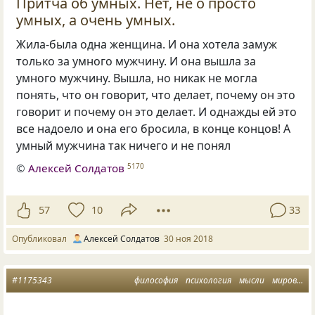
Притча об умных. Нет, не о просто
умных, а очень умных.
Жила-была одна женщина. И она хотела замуж
только за умного мужчину. И она вышла за
умного мужчину. Вышла
,
но никак не могла
понять
,
что он говорит
,
что делает
,
почему он это
говорит и почему он это делает. И однажды ей это
все надоело и она его бросила
,
в конце концов! А
умный мужчина так ничего и не понял
©
Алексей Солдатов
5170
57
10
33
Опубликовал
Алексей Солдатов
30 ноя 2018
#1175343
философия
психология
мысли
мировоззрение