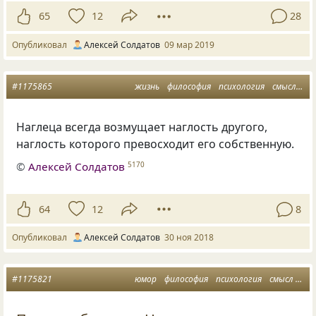
65
12
28
Опубликовал
Алексей Солдатов
09 мар 2019
#1175865
жизнь
философия
психология
смысл
мы
Наглеца всегда возмущает наглость другого
,
наглость которого превосходит его собственную.
©
Алексей Солдатов
5170
64
12
8
Опубликовал
Алексей Солдатов
30 ноя 2018
#1175821
юмор
философия
психология
смысл
мы