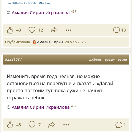
… показать весь текст …
©
Амалия Сирин Исраилова
467
43
12
18
Опубликовала
Амалия Сирин
28 мар 2026
#2231037
любовь
время
весна
Изменить время года нельзя, но можно
остановиться на перепутье и сказать: «Давай
просто постоим тут, пока лужи не начнут
отражать небо»…
©
Амалия Сирин Исраилова
467
45
7
1