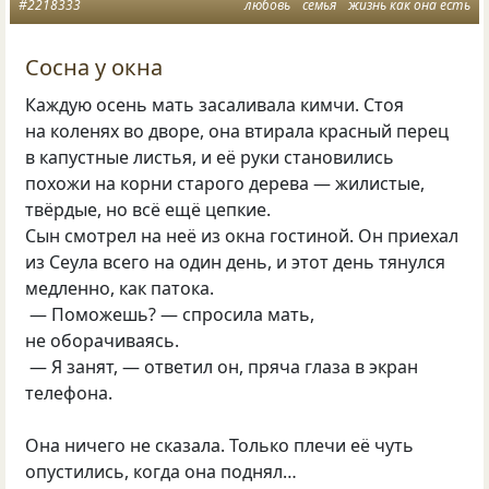
#2218333
любовь
семья
жизнь как она есть
Сосна у окна
Каждую осень мать засаливала кимчи. Стоя
на коленях во дворе, она втирала красный перец
в капустные листья, и её руки становились
похожи на корни старого дерева — жилистые,
твёрдые, но всё ещё цепкие.
Сын смотрел на неё из окна гостиной. Он приехал
из Сеула всего на один день, и этот день тянулся
медленно, как патока.
— Поможешь? — спросила мать,
не оборачиваясь.
— Я занят, — ответил он, пряча глаза в экран
телефона.
Она ничего не сказала. Только плечи её чуть
опустились, когда она поднял…