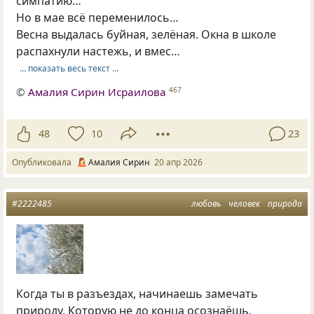
симпатию…
Но в мае всё переменилось…
Весна выдалась буйная, зелёная. Окна в школе
распахнули настежь, и вмес…
… показать весь текст …
©
Амалия Сирин Исраилова
467
48
10
23
Опубликовала
Амалия Сирин
20 апр 2026
#2222485
любовь
человек
природа
Когда ты в разъездах, начинаешь замечать
природу. Которую не до конца осознаёшь.