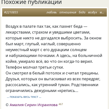
Похожие публикации
#2210855
любовь
отношения
беда
воздух
март
Воздух в палате пах так, как пахнет беда —
лекарствами, страхом и увядшими цветами,
которые никто не догадался выбросить. За окном
был март, глупый, наглый, совершенно
неуместный март с его дурацким солнцем
и набухающими почками. А здесь, на больничной
койке, умирало всё, во что он когда-то верил.
Телефон молчал третьи сутки.
Он смотрел в белый потолок и считал трещины.
Друзья, которых он вытаскивал из всех передряг,
рассосались, как утренний туман. Родственники
ограничились дежурными «крепись…
… показать весь текст …
©
Амалия Сирин Исраилова
467