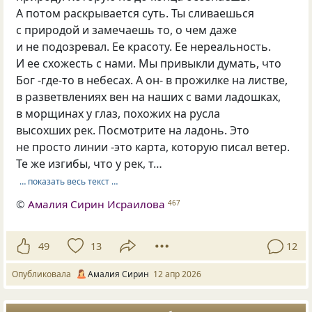
А потом раскрывается суть. Ты сливаешься
с природой и замечаешь то, о чем даже
и не подозревал. Ее красоту. Ее нереальность.
И ее схожесть с нами. Мы привыкли думать, что
Бог -где-то в небесах. А он- в прожилке на листве,
в разветвлениях вен на наших с вами ладошках,
в морщинах у глаз, похожих на русла
высохших рек. Посмотрите на ладонь. Это
не просто линии -это карта, которую писал ветер.
Те же изгибы, что у рек, т…
… показать весь текст …
©
Амалия Сирин Исраилова
467
49
13
12
Опубликовала
Амалия Сирин
12 апр 2026