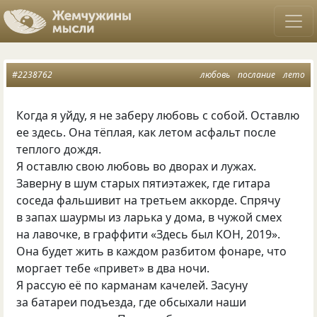
#2238762
любовь
послание
лето
Когда я уйду, я не заберу любовь с собой. Оставлю
ее здесь. Она тёплая, как летом асфальт после
теплого дождя.
Я оставлю свою любовь во дворах и лужах.
Заверну в шум старых пятиэтажек, где гитара
соседа фальшивит на третьем аккорде. Спрячу
в запах шаурмы из ларька у дома, в чужой смех
на лавочке, в граффити «Здесь был КОН, 2019».
Она будет жить в каждом разбитом фонаре, что
моргает тебе «привет» в два ночи.
Я рассую её по карманам качелей. Засуну
за батареи подъезда, где обсыхали наши