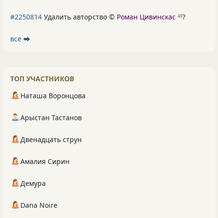
#2250814
Удалить авторство ©
Роман Цивинскас
?
48
все ⮕
ТОП УЧАСТНИКОВ
Наташа Воронцова
Арыстан Тастанов
Двенадцать струн
Амалия Сирин
Демура
Dana Noire