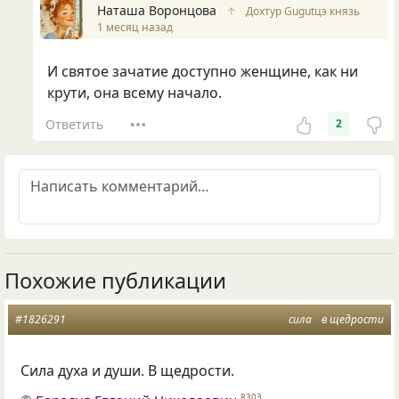
Наташа Воронцова
↑
Дохтур Gugutцэ князь
1 месяц назад
И святое зачатие доступно женщине, как ни
крути, она всему начало.
Ответить
2
Похожие публикации
#1826291
сила
в щедрости
Сила духа и души. В щедрости.
8303