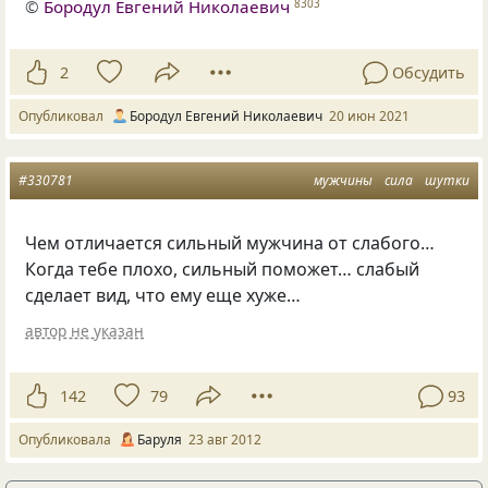
©
Бородул Евгений Николаевич
8303
2
Обсудить
Опубликовал
Бородул Евгений Николаевич
20 июн 2021
#330781
мужчины
сила
шутки
Чем отличается сильный мужчина от слабого…
Когда тебе плохо, сильный поможет… слабый
сделает вид, что ему еще хуже…
автор не указан
142
79
93
Опубликовала
Баруля
23 авг 2012