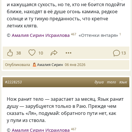
и кажущаяся сухость, но те, кто не боится подойти
ближе, находят в её душе огонь камина, редкое
солнце и ту тихую преданность, что крепче
летних клятв.
©
Амалия Сирин Исраилова
«Оттенки янтаря»
467
1
38
10
13
Опубликовала
Амалия Сирин
06 янв 2026
#2228253
душа
тело
язык
Нож ранит тело — зарастает за месяц. Язык ранит
душу — зарубцуется только в Раю. Прежде чем
сказать «Ля», подумай: обратного пути нет, как
у пули из ствола.
©
Амалия Сирин Исраилова
467