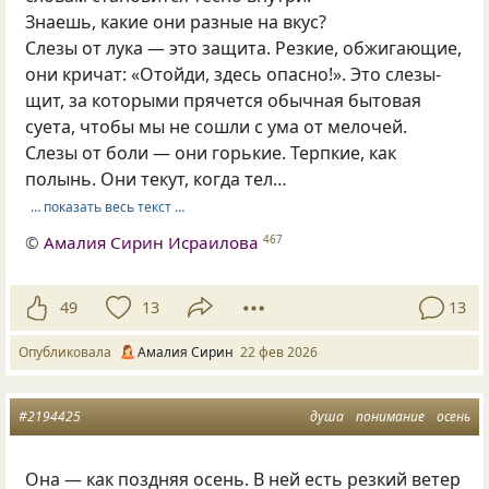
Знаешь, какие они разные на вкус?
Слезы от лука — это защита. Резкие, обжигающие,
они кричат: «Отойди, здесь опасно!». Это слезы-
щит, за которыми прячется обычная бытовая
суета, чтобы мы не сошли с ума от мелочей.
Слезы от боли — они горькие. Терпкие, как
полынь. Они текут, когда тел…
… показать весь текст …
©
Амалия Сирин Исраилова
467
49
13
13
Опубликовала
Амалия Сирин
22 фев 2026
#2194425
душа
понимание
осень
Она — как поздняя осень. В ней есть резкий ветер