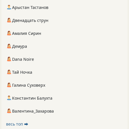
Арыстан Тастанов
Двенадцать струн
Амалия Сирин
Демура
Dana Noire
Тай Ночка
Галина Суховерх
Константин Балухта
Валентина_Захарова
весь топ ⮕