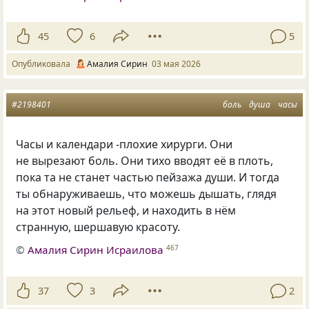
45
6
5
Опубликовала
Амалия Сирин
03 мая 2026
#2198401
боль
душа
часы
Часы и календари -плохие хирурги. Они
не вырезают боль. Они тихо вводят её в плоть,
пока та не станет частью пейзажа души. И тогда
ты обнаруживаешь, что можешь дышать, глядя
на этот новый рельеф, и находить в нём
странную, шершавую красоту.
©
Амалия Сирин Исраилова
467
37
3
2