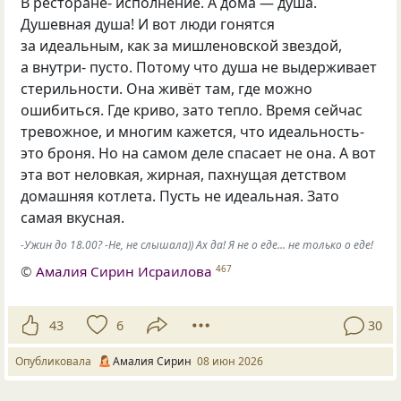
В ресторане- исполнение. А дома — душа.
Душевная душа! И вот люди гонятся
за идеальным, как за мишленовской звездой,
а внутри- пусто. Потому что душа не выдерживает
стерильности. Она живёт там, где можно
ошибиться. Где криво, зато тепло. Время сейчас
тревожное, и многим кажется, что идеальность-
это броня. Но на самом деле спасает не она. А вот
эта вот неловкая, жирная, пахнущая детством
домашняя котлета. Пусть не идеальная. Зато
самая вкусная.
-Ужин до 18.00? -Не, не слышала)) Ах да! Я не о еде... не только о еде!
©
Амалия Сирин Исраилова
467
43
6
30
Опубликовала
Амалия Сирин
08 июн 2026