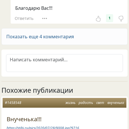
Благодарю Вас!!!
Ответить
1
Показать еще 4 комментария
Похожие публикации
#1458548
жизнь
радость
свет
внученька
Внученька!!!
https://stihi.ru/pics/2020/07/28/9008.jpg?9716