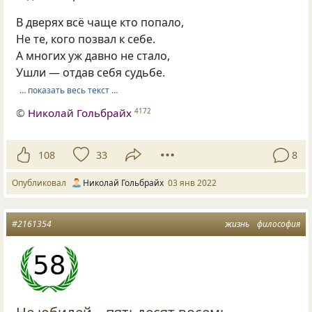
В дверях всё чаще кто попало,
Не те, кого позвал к себе.
А многих уж давно не стало,
Ушли — отдав себя судьбе.
… показать весь текст …
©
Николай Гольбрайх
4172
108
33
8
Опубликовал
Николай Гольбрайх
03 янв 2022
#2161354
жизнь
философия