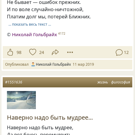
Не бывает — ошибок прежних.
И по воле случайно-ничтожной,
Платим долг мы, потерей Ближних.
… показать весь текст …
©
Николай Гольбрайх
4172
98
24
12
Опубликовал
Николай Гольбрайх
11 мар 2019
#1551636
жизнь
философия
Наверно надо быть мудрее...
Наверно надо быть мудрее,
Да вот боюсь перемудрить.