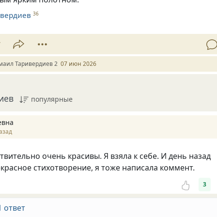
ивердиев
36
7
маил Таривердиев 2
07 июн 2026
иев
популярные
евна
азад
твительно очень красивы. Я взяла к себе. И день назад
красное стихотворение, я тоже написала коммент.
3
1 ответ