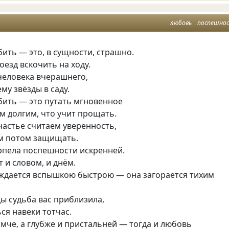
любовь
поспешно
ить — это, в сущности, страшно.
оезд вскочить на ходу.
человека вчерашнего,
му звёзды в саду.
ить — это путать мгновенное
м долгим, что учит прощать.
частье считаем уверенность,
м потом защищать.
рпела поспешности искренней.
 и словом, и днём.
ждается вспышкою быстрою — она загорается тихим
ы судьба вас приблизила,
ься навеки тотчас.
мче, а глубже и пристальней — тогда и любовь