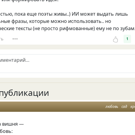
астью, пока еще поэты живы..) ИИ может выдать лишь
ьные фразы, которые можно использовать.. но
еские тексты (не просто рифмованные) ему не по зубам
ть
1
публикации
любовь
сад
кр
ла вишня —
бовь: