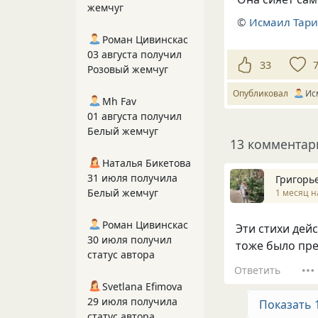
жемчуг
©
Исмаил Тар
Роман Цивинскас
03 августа получил
33
Розовый жемчуг
Опубликовал
Ис
Mh Fav
01 августа получил
Белый жемчуг
13 комментар
Наталья Бикетова
31 июля получила
Григорь
Белый жемчуг
1 месяц н
Роман Цивинскас
Эти стихи дейс
30 июля получил
тоже было пре
статус автора
Ответить
Svetlana Efimova
29 июля получила
Показать 
статус автора