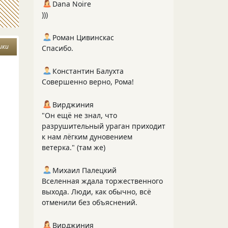
Dana Noire
)))
Роман Цивинскас
ики
Спасибо.
Константин Балухта
Совершенно верно, Рома!
Вирджиния
"Он ещё не знал, что
разрушительный ураган приходит
к нам лёгким дуновением
ветерка." (там же)
Михаил Палецкий
Вселенная ждала торжественного
выхода. Люди, как обычно, всё
отменили без объяснений.
Вирджиния