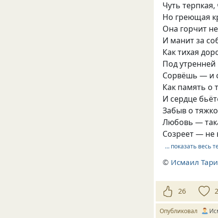
Чуть терпкая,
Но греющая к
Она горчит н
И манит за со
Как тихая дор
Под утренней 
Сорвёшь — и с
Как память о 
И сердце бьёт
Забыв о тяжко
Любовь — так
Созреет — не 
… показать весь т
©
Исмаил Тар
26
Опубликовал
Ис