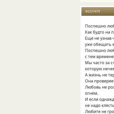
#2237479
Поспешно люб
Как будто на п
Ещё не узнав 
уже обещать е
Поспешно люб
с тем времене
Мы часто за с
которую нече
А жизнь не те
Она проверяет
Любовь не ро
огнём.
И если однажд
не надо кляст
Любите не гро