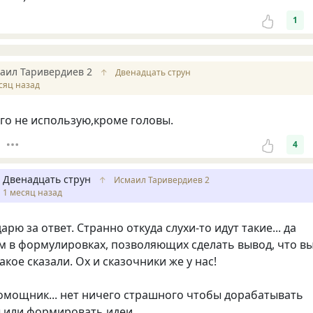
1
аил Таривердиев 2
↑
Двенадцать струн
сяц назад
его не использую,кроме головы.
4
Двенадцать струн
↑
Исмаил Таривердиев 2
1 месяц назад
арю за ответ. Странно откуда слухи-то идут такие... да
м в формулировках, позволяющих сделать вывод, что в
акое сказали. Ох и сказочники же у нас!
помощник... нет ничего страшного чтобы дорабатывать
ы или формировать идеи.