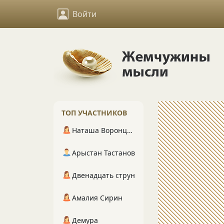
Войти
ТОП УЧАСТНИКОВ
Наташа Воронцова
Арыстан Тастанов
Двенадцать струн
Амалия Сирин
Демура