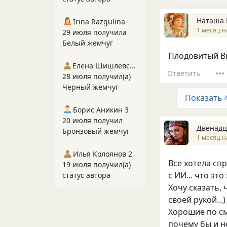
Наташа 
Irina Razgulina
1 месяц н
29 июля получила
Белый жемчуг
Плодовитый Вы
Елена Шишлевская
Ответить
28 июля получил(а)
Черный жемчуг
Показать 
Борис Аникин 3
20 июля получил
Двенадц
Бронзовый жемчуг
1 месяц н
Илья Колоянов 2
Все хотела спр
19 июля получил(а)
с ИИ... что это
статус автора
Хочу сказать, 
своей рукой...)
Хорошие по см
почему бы и нет