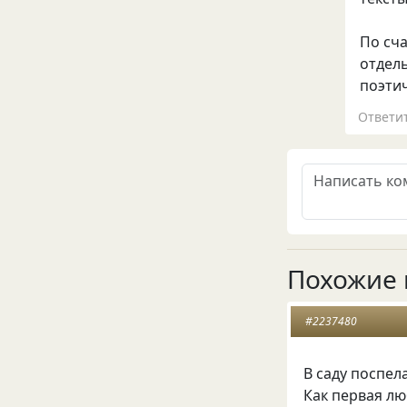
По сч
отдел
поэтич
Ответи
Похожие 
#2237480
В саду поспе
Как первая лю