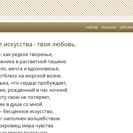
любовь
тишина
художн
 искусства - твоя любовь.
 как редкое творенье,
ожника в рассветной тишине.
пло, мечта и вдохновенье,
отблеск на морской волне.
ыка, что сердце пробуждает,
их, рождённый в час ночной.
оту свою не потеряет,
ек в душе со мной.
 бесценное искусство,
иг наполнен волшебством.
сокровищ мира чувства
мым ярким полотном.