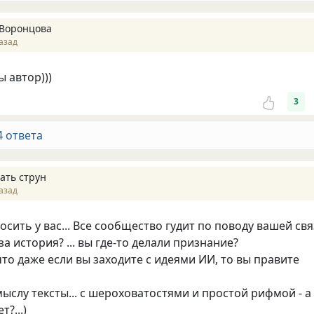
Воронцова
азад
 автор)))
3
4 ответа
ать струн
азад
осить у вас... Все сообщество гудит по поводу вашей св
 за история? ... вы где-то делали признание?
что даже если вы заходите с идеями ИИ, то вы правите
ыслу тексты... с шероховатостями и простой рифмой - а
?...)