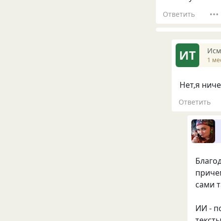
Ответить
Исм
ИТ
1 ме
Нет,я нич
Ответить
Благод
приче
сами т
ИИ - 
текст