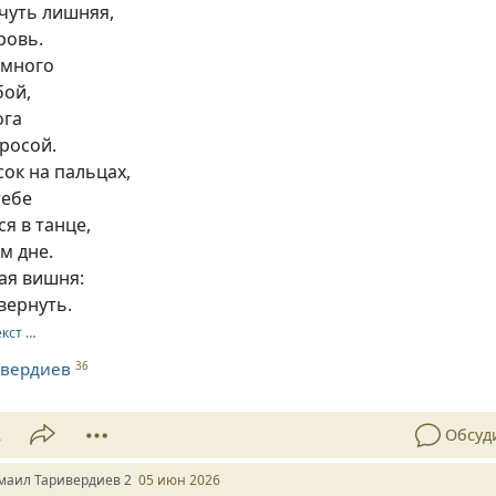
 чуть лишняя,
ровь.
емного
бой,
ога
росой.
ок на пальцах,
тебе
ся в танце,
м дне.
ая вишня:
вернуть.
екст …
ивердиев
36
2
Обсуд
маил Таривердиев 2
05 июн 2026