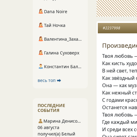
Dana Noire
Тай Ночка
#2237998
Валентина_Захарова
Произведие
Галина Суховерх
Твоя любовь —
Как кисть худ
Константин Балухта
В ней свет, те
Как звёздный 
весь топ ⮕
Она — как муз
Как нежный ст
С годами крас
ПОСЛЕДНИЕ
Останется нав
СОБЫТИЯ
Твоя любовь —
Марина Денисова 5
Где каждый м
06 августа
И среди всех 
получил(а) Белый
Она сияет са