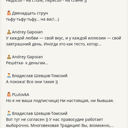
Недосол - на столе, пересол - на спине ))
Двенадцать струн
тьфу-тьфу-тьфу... на вас!...)
Andrey Gapoian
У каждой любви — свой вкус, и у каждой иллюзии — свой
завтрашний день. Иногда это как тесто, котор...
Andrey Gapoian
Решётка- к деньгам...
Владислав Шевцов-Томский
А похожа! Все они такие ))
PLutоvkА
Но я не ваша подписчица) Ни настоящая, ни бывшая.
Владислав Шевцов-Томский
Вот тут не согласен )) У нас правосудие работает
выборочно. Многовековая Традиция! Вы, возможно,...