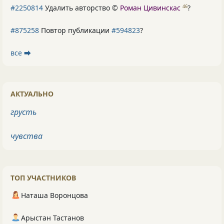
#2250814
Удалить авторство ©
Роман Цивинскас
?
46
#875258
Повтор публикации
#594823
?
все ⮕
АКТУАЛЬНО
грусть
чувства
ТОП УЧАСТНИКОВ
Наташа Воронцова
Арыстан Тастанов