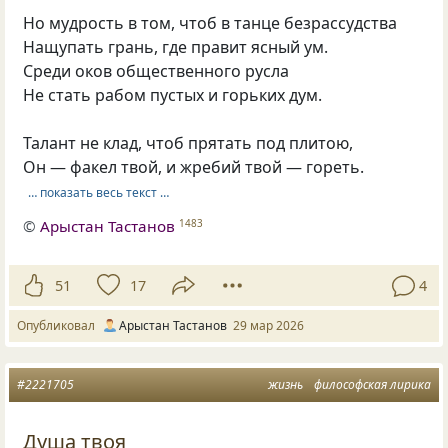
Но мудрость в том, чтоб в танце безрассудства
Нащупать грань, где правит ясный ум.
Среди оков общественного русла
Не стать рабом пустых и горьких дум.
Талант не клад, чтоб прятать под плитою,
Он — факел твой, и жребий твой — гореть.
… показать весь текст …
©
Арыстан Тастанов
1483
51
17
4
Опубликовал
Арыстан Тастанов
29 мар 2026
#2221705
жизнь
философская лирика
Душа твоя