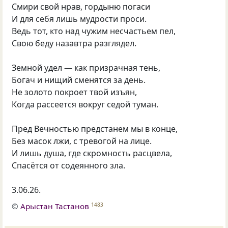
Смири свой нрав, гордыню погаси
И для себя лишь мудрости проси.
Ведь тот, кто над чужим несчастьем пел,
Свою беду назавтра разглядел.
Земной удел — как призрачная тень,
Богач и нищий сменятся за день.
Не золото покроет твой изъян,
Когда рассеется вокруг седой туман.
Пред Вечностью предстанем мы в конце,
Без масок лжи, с тревогой на лице.
И лишь душа, где скромность расцвела,
Спасётся от содеянного зла.
3.06.26.
©
Арыстан Тастанов
1483