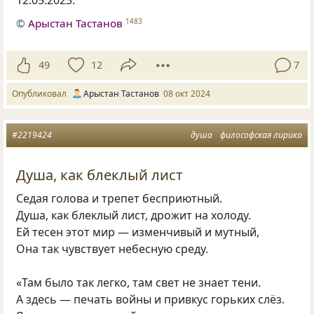
12.05.2023
.
©
Арыстан Тастанов
1483
49
12
7
Опубликовал
Арыстан Тастанов
08 окт 2024
#2219424
душа
философская лирика
Душа, как блеклый лист
Седая голова и трепет бесприютный.
Душа, как блеклый лист, дрожит на холоду.
Ей тесен этот мир — изменчивый и мутный,
Она так чувствует небесную среду.
«Там было так легко, там свет не знает тени.
А здесь — печать войны и привкус горьких слёз.