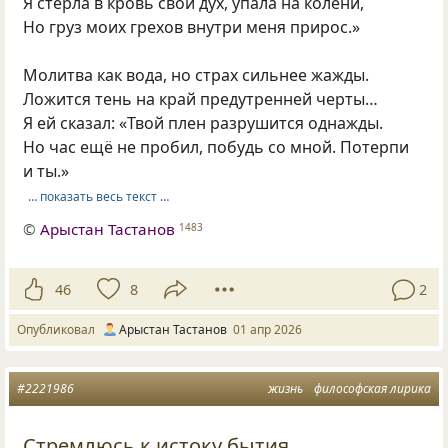
Я стерла в кровь свой дух, упала на колени,
Но груз моих грехов внутри меня прирос.»
Молитва как вода, но страх сильнее жажды.
Ложится тень на край предутренней черты…
Я ей сказал: «Твой плен разрушится однажды.
Но час ещё не пробил, побудь со мной. Потерпи
и ты.»
… показать весь текст …
©
Арыстан Тастанов
1483
46
8
2
Опубликовал
Арыстан Тастанов
01 апр 2026
#2221986
жизнь
философская лирика
Стремлюсь к истоку бытия