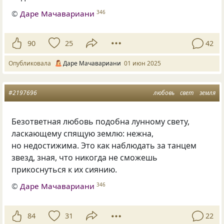
©
Даре Мачавариани
346
90
25
42
Опубликовала
Даре Мачавариани
01 июн 2025
#2197696
любовь
свет
земля
Безответная любовь подобна лунному свету,
ласкающему спящую землю: нежна,
но недостижима. Это как наблюдать за танцем
звезд, зная, что никогда не сможешь
прикоснуться к их сиянию.
©
Даре Мачавариани
346
84
31
22