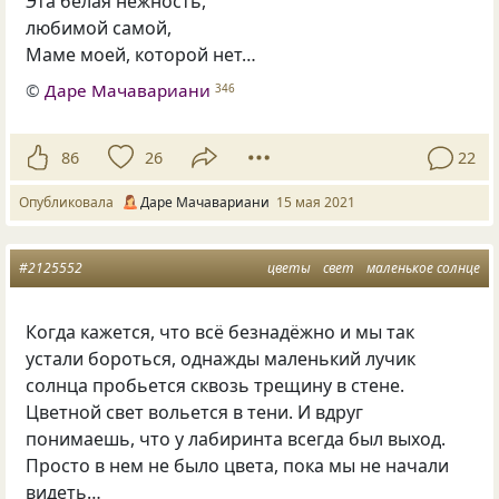
Эта белая нежность,
любимой самой,
Маме моей, которой нет…
©
Даре Мачавариани
346
86
26
22
Опубликовала
Даре Мачавариани
15 мая 2021
#2125552
цветы
свет
маленькое солнце
Когда кажется, что всё безнадёжно и мы так
устали бороться, однажды маленький лучик
солнца пробьется сквозь трещину в стене.
Цветной свет вольется в тени. И вдруг
понимаешь, что у лабиринта всегда был выход.
Просто в нем не было цвета, пока мы не начали
видеть…