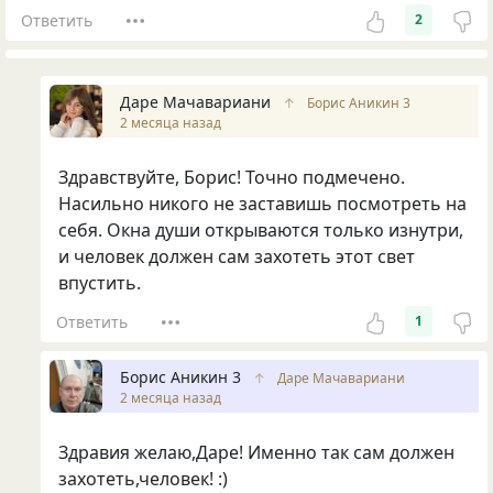
Ответить
2
Даре Мачавариани
↑
Борис Аникин 3
2 месяца назад
Здравствуйте, Борис! Точно подмечено.
Насильно никого не заставишь посмотреть на
себя. Окна души открываются только изнутри,
и человек должен сам захотеть этот свет
впустить.
Ответить
1
Борис Аникин 3
↑
Даре Мачавариани
2 месяца назад
Здравия желаю,Даре! Именно так сам должен
захотеть,человек! :)