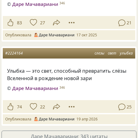
©
Даре Мачавариани
346
83
27
21
Опубликовала
Даре Мачавариани
17 окт 2025
#2224164
слезы
свет
улыбка
Улыбка — это свет, способный превратить слёзы
Вселенной в рождение новой зари
©
Даре Мачавариани
346
74
22
25
Опубликовала
Даре Мачавариани
19 апр 2026
Даре Мачавариани: 343 цитаты