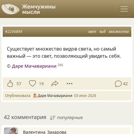
#2236894
свет
вид
множество
Существует множество видов света, но самый
важный — это свет, позволяющий увидеть себя.
©
Даре Мачавариани
346
57
19
42
Опубликовала
Даре Мачавариани
03 июн 2026
42 комментария
популярные
Валентина_Захарова