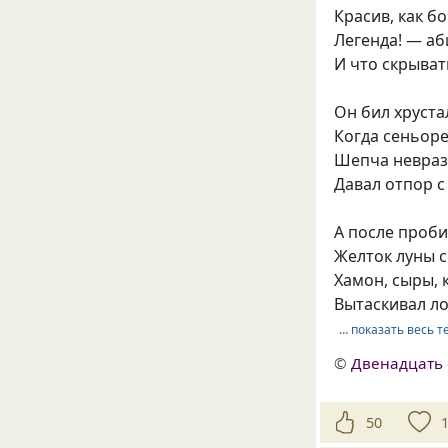
Красив, как бо
Легенда! — аб
И что скрыва
Он бил хруста
Когда сеньор
Шепча невраз
Давал отпор с
А после проби
Желток луны с
Хамон, сыры, 
Вытаскивал л
… показать весь т
©
Двенадцать 
50