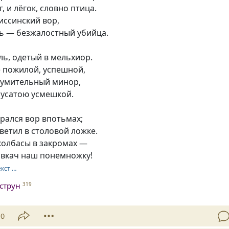
г, и лёгок, словно птица.
иссинский вор,
ть — безжалостный убийца.
ль, одетый в мельхиор.
е пожилой, успешной,
умительный минор,
 усатою усмешкой.
рался вор впотьмах;
ветил в столовой ложке.
колбасы в закромах —
овкач наш понемножку!
екст …
струн
319
10