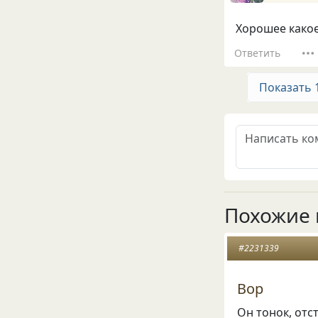
Хорошее како
Ответить
Показать 
Похожие 
#2231339
Вор
Он тонок, отс