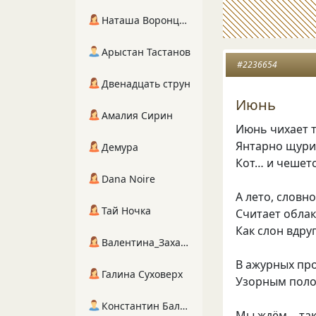
Наташа Воронцова
Арыстан Тастанов
#2236654
Двенадцать струн
Июнь
Амалия Сирин
Июнь чихает 
Янтарно щури
Демура
Кот… и чешетс
Dana Noire
А лето, словн
Тай Ночка
Считает облак
Как слон вдру
Валентина_Захарова
В ажурных пр
Галина Суховерх
Узорным поло
Константин Балухта
Мы ждём… так