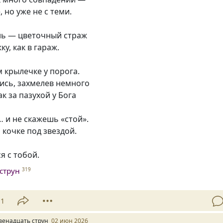
 но уже не с теми.
ь — цветочный страж
ку, как в гараж.
 крылечке у порога.
ись, захмелев немного
к за пазухой у Бога
 и не скажешь «стой».
 кочке под звездой.
я с тобой.
струн
319
11
венадцать струн
02 июн 2026