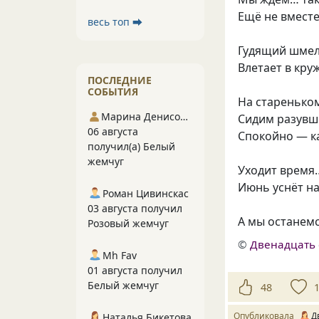
Ещё не вместе,
весь топ ⮕
Гудящий шмел
Влетает в круж
ПОСЛЕДНИЕ
СОБЫТИЯ
На стареньком
Марина Денисова 5
Сидим разувш
06 августа
Спокойно — ка
получил(а) Белый
жемчуг
Уходит время…
Июнь уснёт на
Роман Цивинскас
03 августа получил
А мы останемс
Розовый жемчуг
©
Двенадцать 
Mh Fav
01 августа получил
Белый жемчуг
48
Опубликовала
Д
Наталья Бикетова