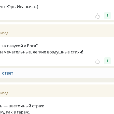
нт Юрь Иваныча..)
1
назад
 за пазухой у Бога"
замечательные, легкие воздушные стихи!
1
1 ответ
назад
ь — цветочный страж
ку, как в гараж.