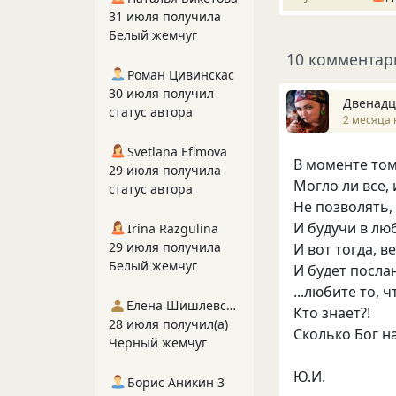
31 июля получила
Белый жемчуг
10 комментар
Роман Цивинскас
30 июля получил
Двенадц
статус автора
2 месяца 
Svetlana Efimova
В моменте том
29 июля получила
Могло ли все,
статус автора
Не позволять,
И будучи в лю
Irina Razgulina
29 июля получила
И вот тогда, в
Белый жемчуг
И будет посла
...любите то, ч
Елена Шишлевская
Кто знает?!
28 июля получил(а)
Сколько Бог н
Черный жемчуг
Ю.И.
Борис Аникин 3