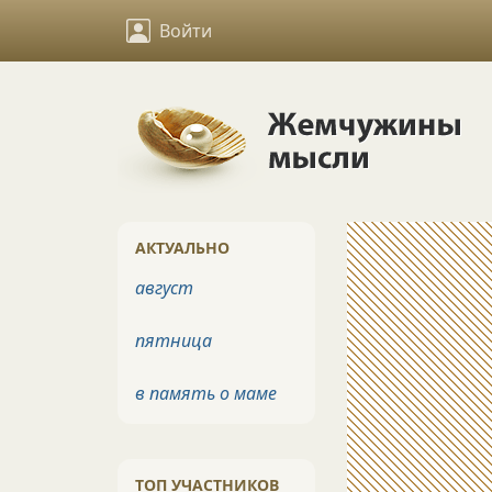
Войти
АКТУАЛЬНО
август
пятница
в память о маме
ТОП УЧАСТНИКОВ