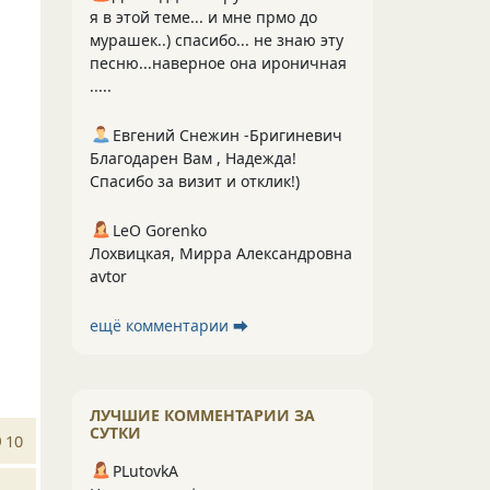
я в этой теме... и мне прмо до
мурашек..) спасибо... не знаю эту
песню...наверное она ироничная
.....
Евгений Снежин -Бригиневич
Благодарен Вам , Надежда!
Спасибо за визит и отклик!)
LeO Gorenko
Лохвицкая, Мирра Александровна
avtor
ещё комментарии ⮕
ЛУЧШИЕ КОММЕНТАРИИ ЗА
СУТКИ
10
PLutоvkА