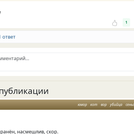
е
1
1 ответ
публикации
юмор
кот
вор
убийца
сень
транён, насмешлив, скор.