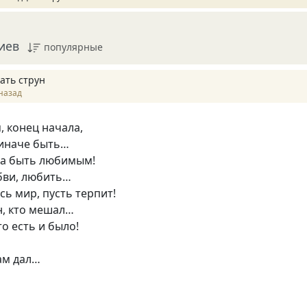
иев
популярные
ать струн
назад
, конец начала,
 иначе быть…
 а быть любимым!
бви, любить…
есь мир, пусть терпит!
н, кто мешал…
то есть и было!
ам дал…