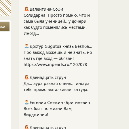
Валентина-Софи
Солидарна. Просто помню, что и
сама была ученицей...у дочери,
ика
как будто поменялись местами.
Иногд...
Дохтур Gugutцэ князь Беshбармакоff
Про выход можешь и не знать, но
знать где вход — обязан!
https://www.inpearls.ru/1207078
Двенадцать струн
Да... аура разная очень... иногда
тебя прямо выталкивает оттуда.
Евгений Снежин -Бригиневич
Всех благ по жизни Вам,
Вирджиния!
Двенадцать струн