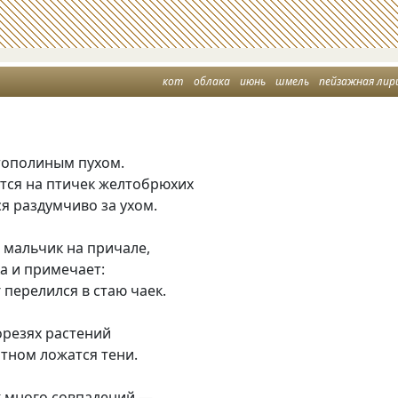
кот
облака
июнь
шмель
пейзажная лир
тополиным пухом.
тся на птичек желтобрюхих
я раздумчиво за ухом.
о мальчик на причале,
а и примечает:
г перелился в стаю чаек.
орезях растений
тном ложатся тени.
 много совпадений —