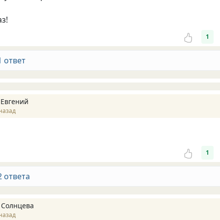
з!
1
1 ответ
 Евгений
назад
1
2 ответа
 Солнцева
назад