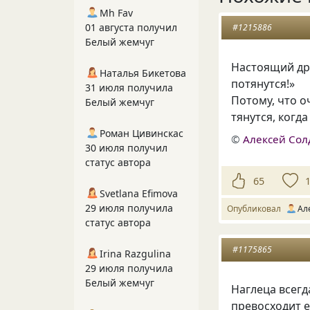
Mh Fav
01 августа получил
#1215886
Белый жемчуг
Настоящий дру
Наталья Бикетова
потянутся!»
31 июля получила
Потому
,
что о
Белый жемчуг
тянутся
,
когда
Роман Цивинскас
©
Алексей Сол
30 июля получил
статус автора
65
Svetlana Efimova
29 июля получила
Опубликовал
Ал
статус автора
#1175865
Irina Razgulina
29 июля получила
Белый жемчуг
Наглеца всегд
превосходит е