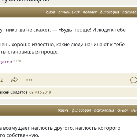
юмор
отношения
человек
философия
психоло
г никогда не скажет: — «Будь проще! И люди к тебе
чень хорошо известно
,
какие люди начинают к тебе
 ты становишься проще.
датов
5170
12
ексей Солдатов
09 мар 2019
жизнь
философия
психология
смысл
мы
а возмущает наглость другого
,
наглость которого
го собственную.