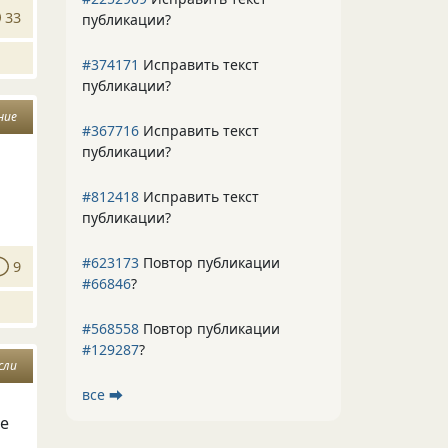
33
публикации?
#374171
Исправить текст
публикации?
ние
#367716
Исправить текст
публикации?
#812418
Исправить текст
публикации?
#623173
Повтор публикации
9
#66846
?
#568558
Повтор публикации
#129287
?
сли
все ⮕
не