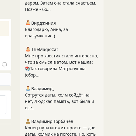
даром. Затем она стала счастьем.
Позже - бо...
Вирджиния
Благодарю, Анна, за
вразумление.)
TheMagicCat
Мне про хвостик стало интересно,
что за смысл в этом. Вот нашла:
📚Так говорила Матронушка
(сбор...
Владимир_
Сотрутся даты, холм сойдёт на
нет, Людская память, вот была и
всё...
Владимир Горбачёв
Конец пути итожит просто — две
даты, холмик на погосте. Но, хоть