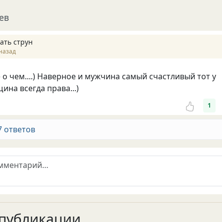
ев
ать струн
назад
 о чем....) Наверное и мужчина самый счастливый тот у
ина всегда права...)
1
7 ответов
публикации