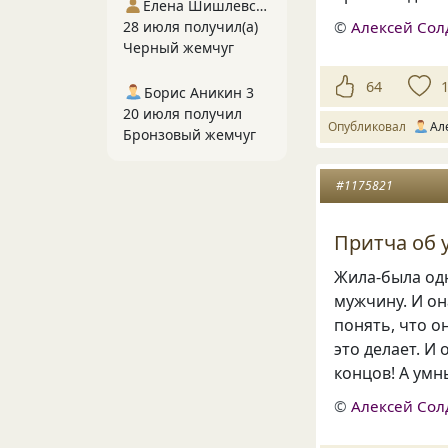
Елена Шишлевская
©
Алексей Сол
28 июля получил(а)
Черный жемчуг
64
Борис Аникин 3
20 июля получил
Опубликовал
Ал
Бронзовый жемчуг
#1175821
Притча об 
Жила-была одн
мужчину. И о
понять
,
что о
это делает. И
концов! А умн
©
Алексей Сол