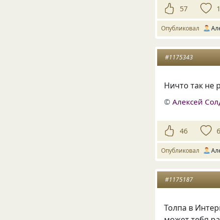
57
Опубликовал
Ал
#1175343
Ничто так не 
©
Алексей Сол
46
Опубликовал
Ал
#1175187
Толпа в Интер
может тебя ра