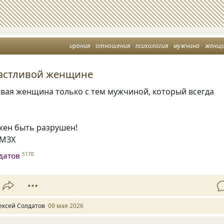
ирония
отношения
психология
мужчина
женщ
частливой женщине
ивая женщина только с тем мужчиной, который всегда
жен быть разрушен!
СМЗХ
датов
5170
ексей Солдатов
09 мая 2026