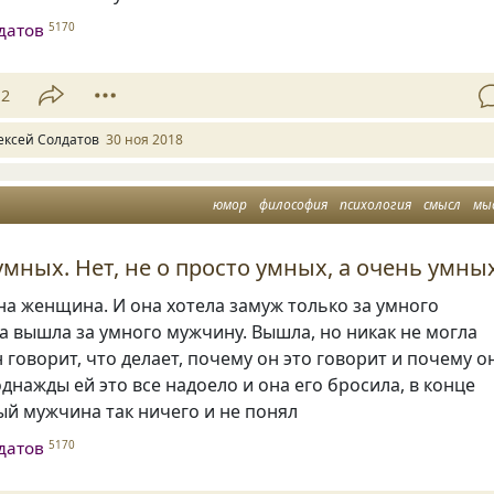
датов
5170
12
ексей Солдатов
30 ноя 2018
юмор
философия
психология
смысл
мы
умных. Нет, не о просто умных, а очень умных
а женщина. И она хотела замуж только за умного
на вышла за умного мужчину. Вышла
,
но никак не могла
н говорит
,
что делает
,
почему он это говорит и почему о
 однажды ей это все надоело и она его бросила
,
в конце
ый мужчина так ничего и не понял
датов
5170