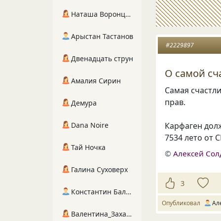
Наташа Воронцова
Арыстан Тастанов
#2229897
Двенадцать струн
О самой с
Амалия Сирин
Самая счастл
прав.
Демура
Карфаген дол
Dana Noire
7534 лето от 
Тай Ночка
©
Алексей Сол
Галина Суховерх
3
Константин Балухта
Опубликовал
Ал
Валентина_Захарова