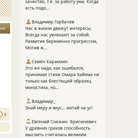
качество, т.е. за работу ума. Когда
есть подо...
Владимир Горбачёв
Нас в жизни движут интересы,
ина
Всегда нас увлекают за собой.
Развитие беременно прогрессом,
Мотив ж...
Семён Карамзин
Это же надо, как ошибался,
принимая стихи Омара Хайяма не
только как блестящий образец
моностиха, но...
Владимир_
Знай меру и вкус... мотай на ус!
8
Евгений Снежин -Бригиневич
У древних греков способность
мыслить считалась великим