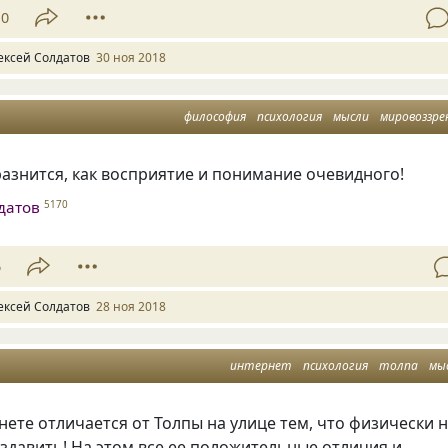
10
ексей Солдатов
30 ноя 2018
философия
психология
мысли
мировоззре
разнится, как восприятие и понимание очевидного!
датов
5170
6
ексей Солдатов
28 ноя 2018
интернет
психология
толпа
мы
нете отличается от Толпы на улице тем
,
что физически 
здавить! На этом все ее положительные отличия и