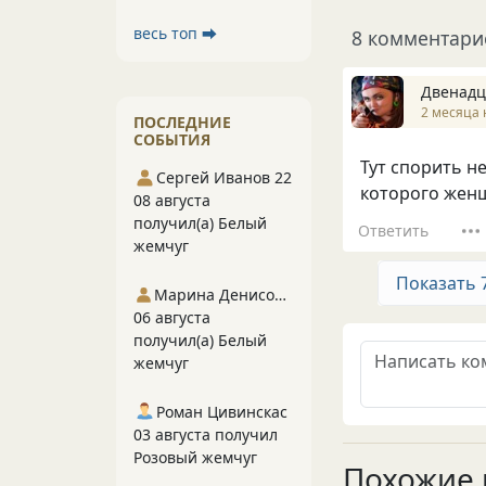
весь топ ⮕
8 комментари
Двенадц
2 месяца 
ПОСЛЕДНИЕ
СОБЫТИЯ
Тут спорить не
Сергей Иванов 22
которого женщ
08 августа
получил(а) Белый
Ответить
жемчуг
Показать 
Марина Денисова 5
06 августа
получил(а) Белый
жемчуг
Роман Цивинскас
03 августа получил
Розовый жемчуг
Похожие 