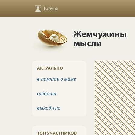
Войти
АКТУАЛЬНО
в память о маме
суббота
выходные
ТОП УЧАСТНИКОВ