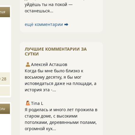
уйдёшь ты на покой —
останешься...
гия
ещё комментарии ⮕
ЛУЧШИЕ КОММЕНТАРИИ ЗА
СУТКИ
Алексей Асташов
Когда бы мне было близко к
восьмому десятку, я бы мог
28
исповедаться даже на площади, а
история эта -...
Tina L
сли
Я родилась и много лет прожила в
старом доме, с высокими
потолками, деревянными полами,
огромной кух...