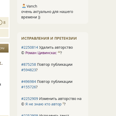
Vanch
очень актуально для нашего
времени ))
8
ИСПРАВЛЕНИЯ И ПРЕТЕНЗИИ
#2250814
Удалить авторство
сли
©
Роман Цивинскас
?
44
.
#875258
Повтор публикации
#594823
?
#496984
Повтор публикации
н
#155726
?
#2252909
Изменить авторство на
©
Я не знаю кто автор
?
0
#2252909
Исправить текст