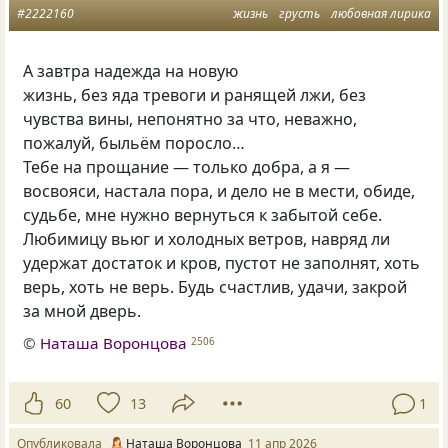
#2222160
жизнь
грусть
любовная лирика
А завтра надежда на новую
жизнь, без яда тревоги и ранящей лжи, без
чувства вины, непонятно за что, неважно,
пожалуй, быльём поросло…
Тебе на прощание — только добра, а я —
восвояси, настала пора, и дело не в мести, обиде,
судьбе, мне нужно вернуться к забытой себе.
Любимицу вьюг и холодных ветров, навряд ли
удержат достаток и кров, пустот не заполнят, хоть
верь, хоть не верь. Будь счастлив, удачи, закрой
за мной дверь.
©
Наташа Воронцова
2506
60
13
1
Опубликовала
Наташа Воронцова
11 апр 2026