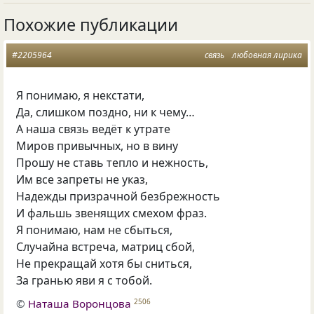
Похожие публикации
#2205964
связь
любовная лирика
Я понимаю, я некстати,
Да, слишком поздно, ни к чему…
А наша связь ведёт к утрате
Миров привычных, но в вину
Прошу не ставь тепло и нежность,
Им все запреты не указ,
Надежды призрачной безбрежность
И фальшь звенящих смехом фраз.
Я понимаю, нам не сбыться,
Случайна встреча, матриц сбой,
Не прекращай хотя бы сниться,
За гранью яви я с тобой.
©
Наташа Воронцова
2506