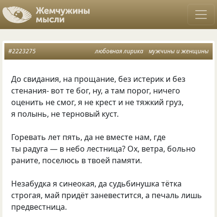
#2223275
любовная лирика
мужчины и женщины
До свидания, на прощание, без истерик и без
стенания- вот те бог, ну, а там порог, ничего
оценить не смог, я не крест и не тяжкий груз,
я полынь, не терновый куст.
Горевать лет пять, да не вместе нам, где
ты радуга — в небо лестница? Ох, ветра, больно
раните, поселюсь в твоей памяти.
Незабудка я синеокая, да судьбинушка тётка
строгая, май придёт заневестится, а печаль лишь
предвестница.