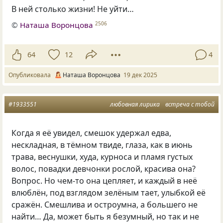
В ней столько жизни! Не уйти…
©
Наташа Воронцова
2506
64
12
4
Опубликовала
Наташа Воронцова
19 дек 2025
#1933551
любовная лирика
встреча с тобой
Когда я её увидел, смешок удержал едва,
нескладная, в тёмном твиде, глаза, как в июнь
трава, веснушки, худа, курноса и пламя густых
волос, повадки девчонки рослой, красива она?
Вопрос. Но чем-то она цепляет, и каждый в неё
влюблён, под взглядом зелёным тает, улыбкой её
сражён. Смешлива и остроумна, а большего не
найти… Да, может быть я безумный, но так и не