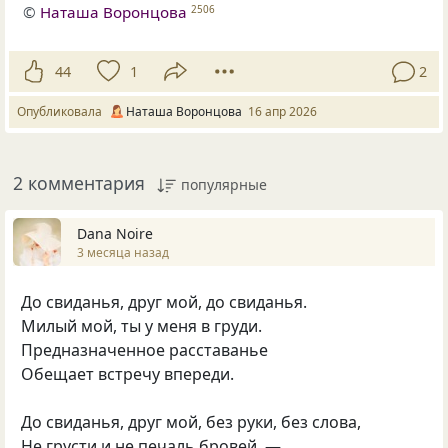
©
Наташа Воронцова
2506
44
1
2
Опубликовала
Наташа Воронцова
16 апр 2026
2 комментария
популярные
Dana Noire
3 месяца назад
До свиданья, друг мой, до свиданья.
Милый мой, ты у меня в груди.
Предназначенное расставанье
Обещает встречу впереди.
До свиданья, друг мой, без руки, без слова,
Не грусти и не печаль бровей, —