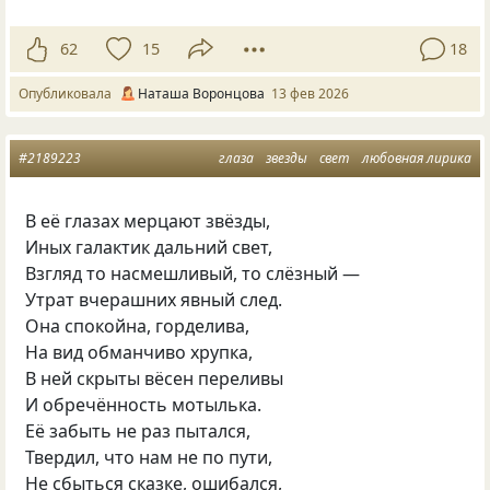
62
15
18
Опубликовала
Наташа Воронцова
13 фев 2026
#2189223
глаза
звезды
свет
любовная лирика
В её глазах мерцают звёзды,
Иных галактик дальний свет,
Взгляд то насмешливый, то слёзный —
Утрат вчерашних явный след.
Она спокойна, горделива,
На вид обманчиво хрупка,
В ней скрыты вёсен переливы
И обречённость мотылька.
Её забыть не раз пытался,
Твердил, что нам не по пути,
Не сбыться сказке, ошибался,