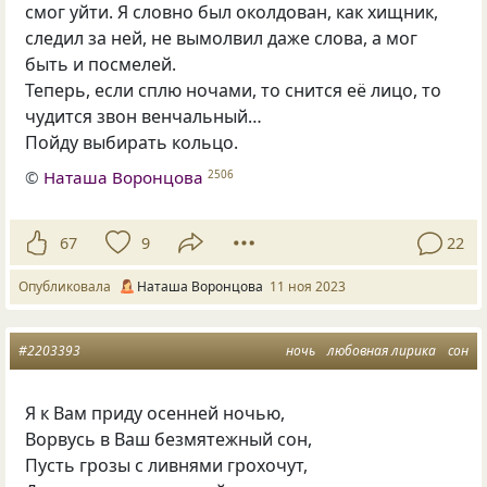
смог уйти. Я словно был околдован, как хищник,
следил за ней, не вымолвил даже слова, а мог
быть и посмелей.
Теперь, если сплю ночами, то снится её лицо, то
чудится звон венчальный…
Пойду выбирать кольцо.
©
Наташа Воронцова
2506
67
9
22
Опубликовала
Наташа Воронцова
11 ноя 2023
#2203393
ночь
любовная лирика
сон
Я к Вам приду осенней ночью,
Ворвусь в Ваш безмятежный сон,
Пусть грозы с ливнями грохочут,