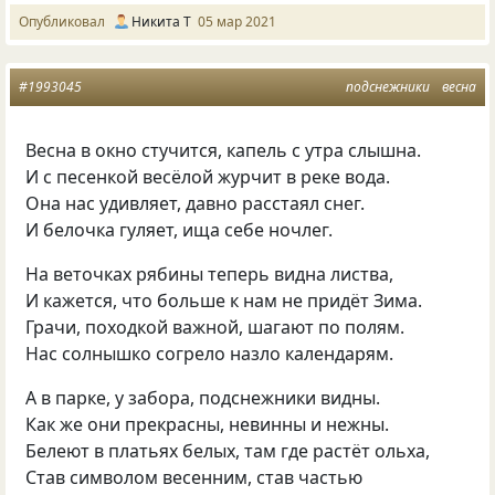
Опубликовал
Никита Т
05 мар 2021
#1993045
подснежники
весна
Весна в окно стучится, капель с утра слышна.
И с песенкой весёлой журчит в реке вода.
Она нас удивляет, давно расстаял снег.
И белочка гуляет, ища себе ночлег.
На веточках рябины теперь видна листва,
И кажется, что больше к нам не придёт Зима.
Грачи, походкой важной, шагают по полям.
Нас солнышко согрело назло календарям.
А в парке, у забора, подснежники видны.
Как же они прекрасны, невинны и нежны.
Белеют в платьях белых, там где растёт ольха,
Став символом весенним, став частью