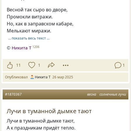
Весной так сыро во дворе,
Промокли витражи.
Но, как в заправском кабаре,
Мелькают миражи.
… показать весь текст …
©
Никита Т
1206
11
1
1
Опубликовал
Никита Т
26 мар 2025
#1870367
весна
солнечные лучи
Лучи в туманной дымке тают
Лучи в туманной дымке тают,
А к праздникам придёт тепло.