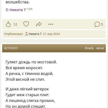
волшебства.
©
Никита Т
1206
12
5
Опубликовал
Никита Т
21 апр 2024
#2103855
дождь
весна
Гуляет дождь по мостовой.
Всё время моросит.
А речка, с тёмною водой,
Этой весной не спит.
И даже лёгкий ветерок
Гудит меж старых плит.
А пешеход слегка промок,
Но он домой спешит.