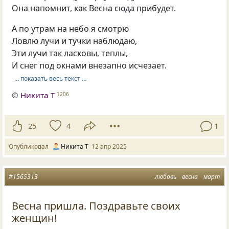
Она напомнит, как Весна сюда прибудет.
А по утрам на небо я смотрю
Ловлю лучи и тучки наблюдаю,
Эти лучи так ласковы, теплы,
И снег под окнами внезапно исчезает.
… показать весь текст …
©
Никита Т
1206
25
4
1
Опубликовал
Никита Т
12 апр 2025
#1565313
любовь
весна
март
Весна пришла. Поздравьте своих
женщин!