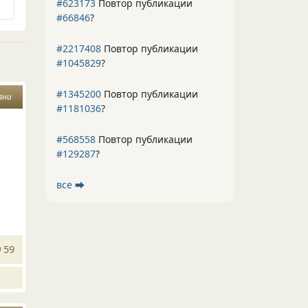
#623173
Повтор публикации
#66846
?
#2217408
Повтор публикации
#1045829
?
#1345200
Повтор публикации
зни
#1181036
?
ы
#568558
Повтор публикации
#129287
?
все ⮕
59