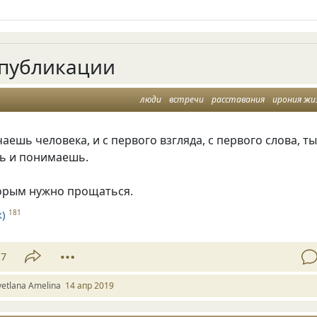
публикации
люди
встречи
расставания
ирония жи
чаешь человека
,
и с первого взгляда
,
с первого слова
,
т
шь и понимаешь.
торым нужно прощаться.
)
181
17
vetlana Amelina
14 апр 2019