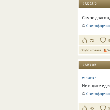
#1229510
Самое долгож
©
Светофорчик
72
Опубликовала
S
#1851465
#1850941
Не ищите идеа
©
Светофорчик
45