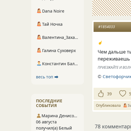
Dana Noire
Тай Ночка
#1854033
Валентина_Захарова
☝️
Галина Суховерх
Чем дальше ты
переживаешь 
Константин Балухта
ПРИЕЗЖАЙТЕ И ВОЛН
©
Светофорчик
весь топ ⮕
39
ПОСЛЕДНИЕ
СОБЫТИЯ
Опубликовала
S
Марина Денисова 5
06 августа
78 комментар
получил(а) Белый