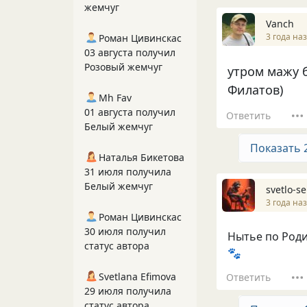
жемчуг
Vanch
3 года на
Роман Цивинскас
03 августа получил
Розовый жемчуг
утром мажу б
Филатов)
Mh Fav
01 августа получил
Ответить
Белый жемчуг
Показать 
Наталья Бикетова
31 июля получила
Белый жемчуг
svetlo-se
3 года на
Роман Цивинскас
30 июля получил
Нытье по Роди
статус автора
🐾
Svetlana Efimova
Ответить
29 июля получила
статус автора