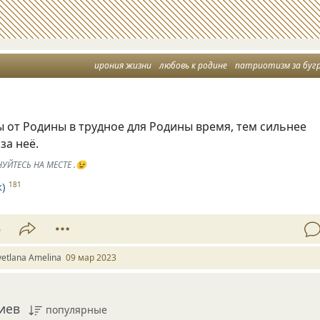
ирония жизни
любовь к родине
патриотизм за буг
 от Родины в трудное для Родины время, тем сильнее
за неё.
УЙТЕСЬ НА МЕСТЕ .😉
)
181
5
vetlana Amelina
09 мар 2023
иев
популярные