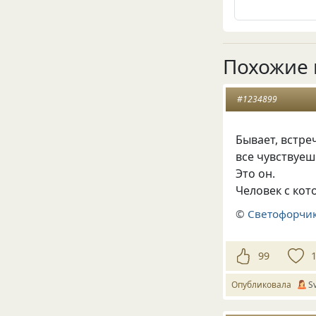
Похожие 
#1234899
Бывает
,
встре
все чувствуе
Это он.
Человек с ко
©
Светофорчик
99
Опубликовала
S