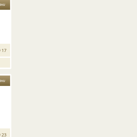
зни
17
зни
23