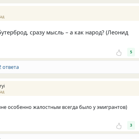
зад
утерброд, сразу мысль – а как народ? (Леонид
5
2 ответа
ryi
зад
не особенно жалостным всегда было у эмигрантов)
3