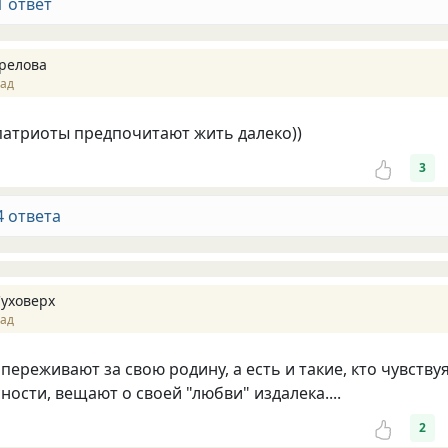
1 ответ
релова
зад
атриоты предпочитают жить далеко))
3
4 ответа
Суховерх
зад
переживают за свою родину, а есть и такие, кто чувству
ности, вещают о своей "любви" издалека....
2