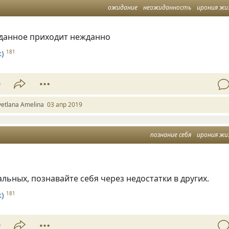
ожидание
неожиданность
ирония жи
данное приходит нежданно
)
181
9
vetlana Amelina
03 апр 2019
познание себя
ирония жи
льных, познавайте себя через недостатки в других.
)
181
9