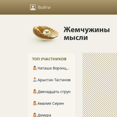
Войти
ТОП УЧАСТНИКОВ
Наташа Воронцова
Арыстан Тастанов
Двенадцать струн
Амалия Сирин
Демура