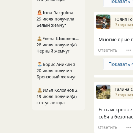
Показать 
Irina Razgulina
29 июля получила
Юлия Го
3 года на
Белый жемчуг
Елена Шишлевская
Многие ярые п
28 июля получил(а)
Ответить
Черный жемчуг
Показать 
Борис Аникин 3
20 июля получил
Бронзовый жемчуг
Галина 
Илья Колоянов 2
3 года на
19 июля получил(а)
статус автора
Есть искренне 
себя в безопас
Ответить