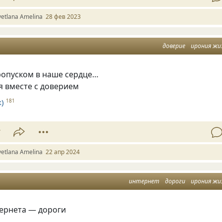
vetlana Amelina
28 фев 2023
доверие
ирония жи
ропуском в наше сердце…
я вместе с доверием
)
181
7
vetlana Amelina
22 апр 2024
интернет
дороги
ирония жи
тернета — дороги