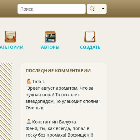
Выбрать область
АТЕГОРИИ
АВТОРЫ
СОЗДАТЬ
ПОСЛЕДНИЕ КОММЕНТАРИИ
Tina L
"Зреет август ароматом. Что за
чудная пора! То осыплет
звездопадом, То улакомит сполна".
Очень к...
Константин Балухта
Женя, ты, как всегда, попал в
тоску без промаха! Восхищён!!!