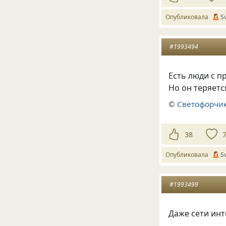
Опубликовала
S
#1993494
Есть люди с п
Но он теряетс
©
Светофорчик
38
Опубликовала
S
#1993499
Даже сети ин