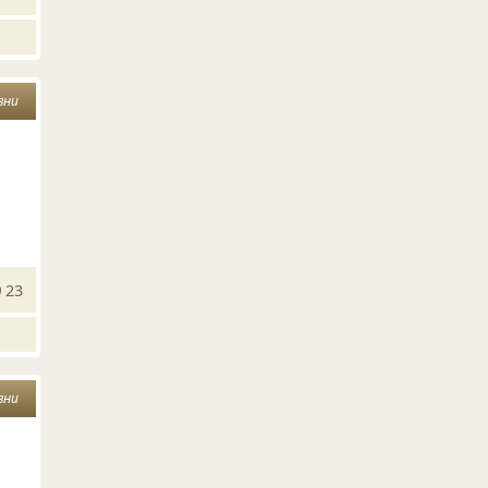
зни
23
зни