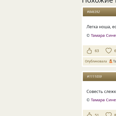
#846392
Легка ноша, е
©
Тамара Син
63
Опубликовала
Т
#1111059
Совесть слежк
©
Тамара Син
51