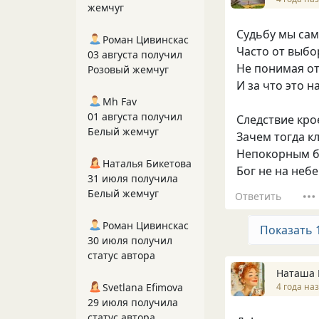
жемчуг
Судьбу мы са
Роман Цивинскас
Часто от выбо
03 августа получил
Не понимая от
Розовый жемчуг
И за что это н
Mh Fav
01 августа получил
Следствие кро
Белый жемчуг
Зачем тогда к
Непокорным б
Наталья Бикетова
Бог не на небе
31 июля получила
Белый жемчуг
Ответить
Роман Цивинскас
Показать 
30 июля получил
статус автора
Наташа 
4 года на
Svetlana Efimova
29 июля получила
статус автора