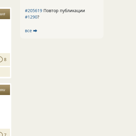
#205619
Повтор публикации
оша
#1290
?
все ⮕
8
жки
7