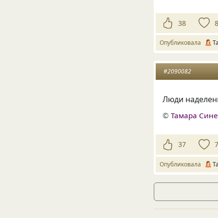
38
Опубликовала
Т
#2090082
Люди наделены
©
Тамара Син
37
Опубликовала
Т