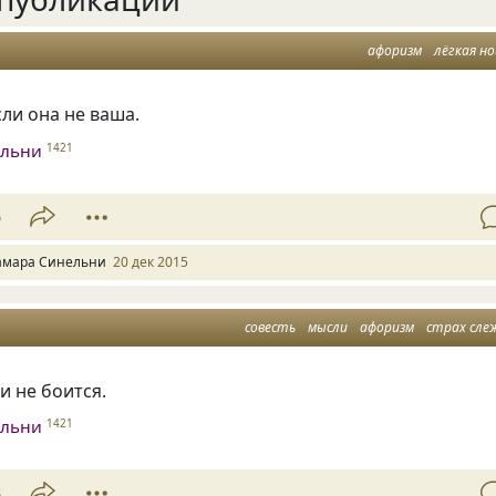
афоризм
лёгкая н
сли она не ваша.
ельни
1421
6
амара Синельни
20 дек 2015
совесть
мысли
афоризм
страх сле
и не боится.
ельни
1421
8