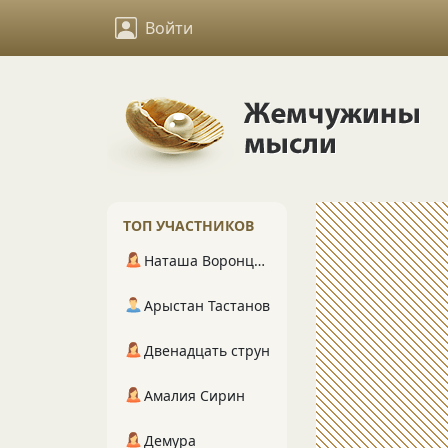
Войти
ТОП УЧАСТНИКОВ
Наташа Воронцова
Арыстан Тастанов
Двенадцать струн
Амалия Сирин
Демура