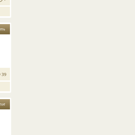
сть
39
гие