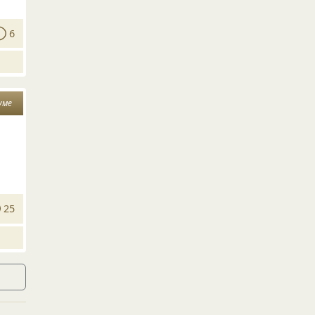
6
уме
25