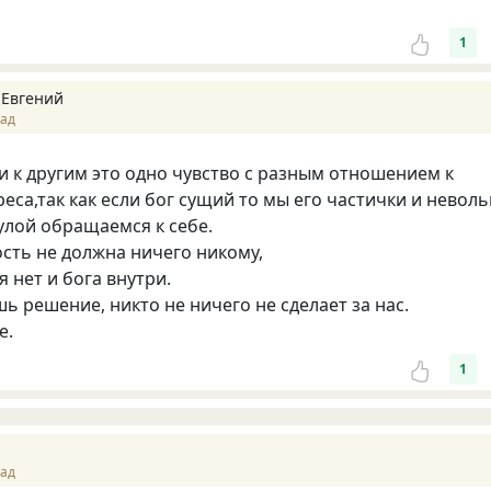
1
 Евгений
зад
ли к другим это одно чувство с разным отношением к
реса,так как если бог сущий то мы его частички и невол
хулой обращаемся к себе.
ть не должна ничего никому,
я нет и бога внутри.
ь решение, никто не ничего не сделает за нас.
е.
1
зад