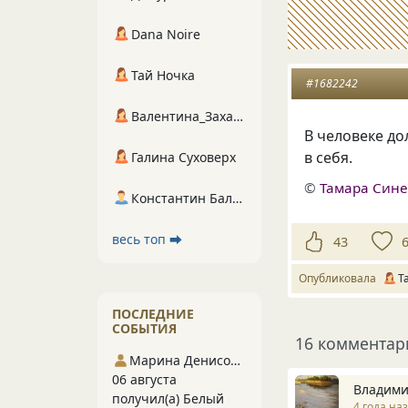
Dana Noire
Тай Ночка
#1682242
Валентина_Захарова
В человеке до
в себя.
Галина Суховерх
©
Тамара Син
Константин Балухта
весь топ ⮕
43
Опубликовала
Т
ПОСЛЕДНИЕ
СОБЫТИЯ
16 комментар
Марина Денисова 5
06 августа
Владими
получил(а) Белый
4 года на