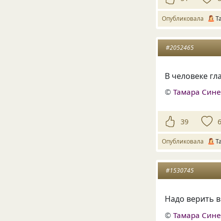
Опубликовала
Т
#2052465
В человеке гл
©
Тамара Син
39
Опубликовала
Т
#1530745
Надо верить в 
©
Тамара Син