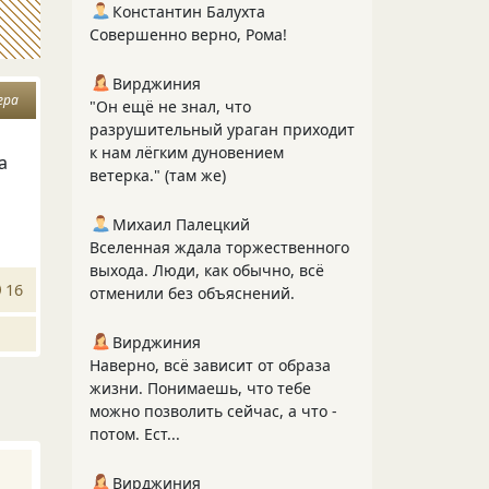
Константин Балухта
Совершенно верно, Рома!
Вирджиния
ера
"Он ещё не знал, что
разрушительный ураган приходит
к нам лёгким дуновением
а
ветерка." (там же)
Михаил Палецкий
Вселенная ждала торжественного
выхода. Люди, как обычно, всё
16
отменили без объяснений.
Вирджиния
Наверно, всё зависит от образа
жизни. Понимаешь, что тебе
можно позволить сейчас, а что -
потом. Ест...
Вирджиния