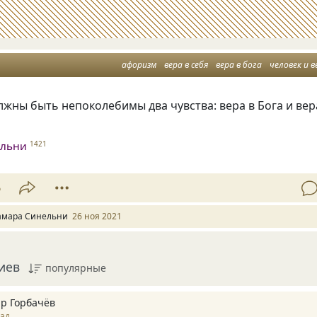
афоризм
вера в себя
вера в бога
человек и в
лжны быть непоколебимы два чувства: вера в Бога и вер
ельни
1421
6
амара Синельни
26 ноя 2021
иев
популярные
р Горбачёв
зад