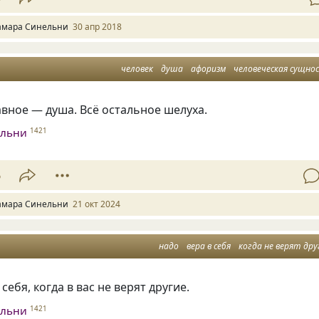
амара Синельни
30 апр 2018
человек
душа
афоризм
человеческая сущно
авное — душа. Всё остальное шелуха.
ельни
1421
6
амара Синельни
21 окт 2024
надо
вера в себя
когда не верят дру
себя, когда в вас не верят другие.
ельни
1421