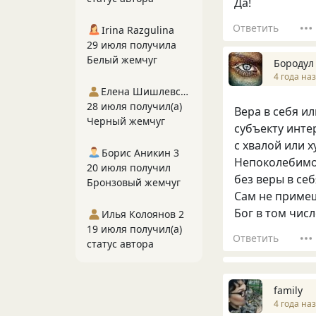
Да!
Ответить
Irina Razgulina
29 июля получила
Белый жемчуг
Бородул
4 года на
Елена Шишлевская
28 июля получил(а)
Вера в себя и
Черный жемчуг
субъекту инте
с хвалой или 
Борис Аникин 3
Непоколебимос
20 июля получил
без веры в себ
Бронзовый жемчуг
Сам не примеш
Бог в том числ
Илья Колоянов 2
19 июля получил(а)
Ответить
статус автора
family
4 года на