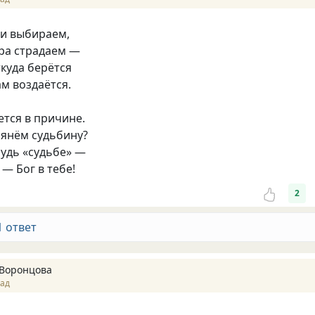
ми выбираем,
ра страдаем —
куда берётся
ам воздаётся.
ется в причине.
лянём судьбину?
удь «судьбе» —
 — Бог в тебе!
2
1 ответ
Воронцова
зад