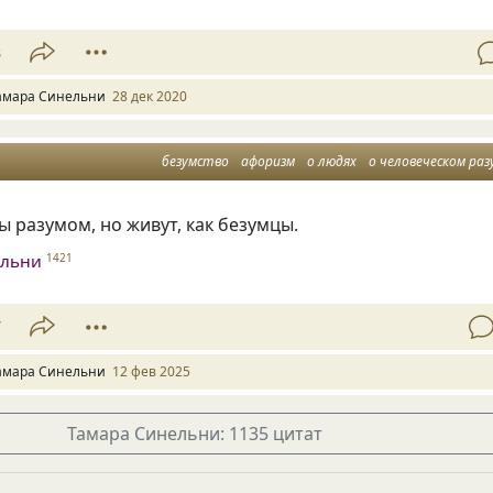
8
амара Синельни
28 дек 2020
безумство
афоризм
о людях
о человеческом раз
 разумом, но живут, как безумцы.
ельни
1421
7
амара Синельни
12 фев 2025
Тамара Синельни: 1135 цитат