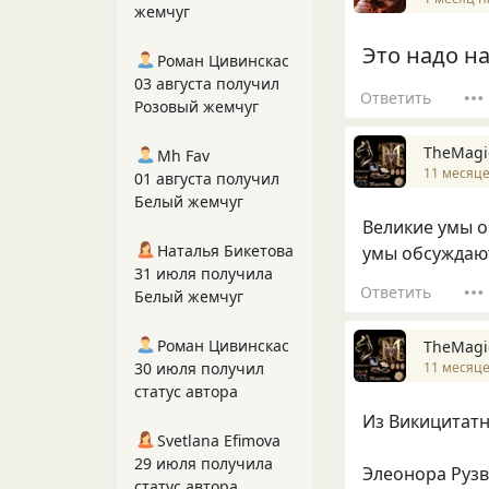
жемчуг
Это надо на
Роман Цивинскас
03 августа получил
Ответить
Розовый жемчуг
TheMagi
Mh Fav
11 месяце
01 августа получил
Белый жемчуг
Великие умы о
Наталья Бикетова
умы обсуждаю
31 июля получила
Ответить
Белый жемчуг
Роман Цивинскас
TheMagi
11 месяце
30 июля получил
статус автора
Из Викицитатн
Svetlana Efimova
29 июля получила
Элеонора Рузв
статус автора