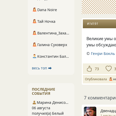
Dana Noire
Тай Ночка
#14191
Валентина_Захарова
Великие умы 
умы обсуждаю
Галина Суховерх
©
Генри Бокль
Константин Балухта
весь топ ⮕
73
Опубликовала
н
ПОСЛЕДНИЕ
СОБЫТИЯ
7 комментари
Марина Денисова 5
06 августа
Двенадц
получил(а) Белый
1 месяц н