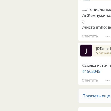
...а гениальны
/в Жемчужинах
:)
/чисто imho; 
Ответить
JDTamer
J
5 лет наз
Ссылка источн
#1563045
Ответить
Показать еще