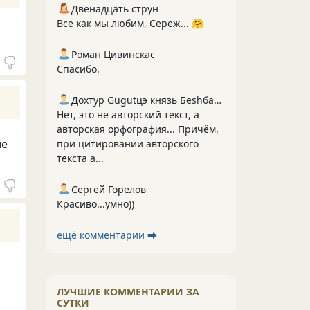
Двенадцать струн
Все как мы любим, Сереж... 🤗
Роман Цивинскас
Спасибо.
Дохтур Gugutцэ князь Беshбармакоff
Нет, это не авторский текст, а
авторская орфография... Причём,
ие
при цитировании авторского
текста а...
Сергей Горелов
Красиво...умно))
ещё комментарии ⮕
ЛУЧШИЕ КОММЕНТАРИИ ЗА
СУТКИ