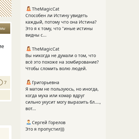
TheMagicCat
Способен ли Истину увидеть
каждый, потому что она Истина?
Это я к тому, что "иные истины
умы
видны с...
ие
TheMagicCat
Вы никогда не думали о том, что
всё это похоже на зомбирование?
Чтобы сломить волю людей.
7
Григорьевна
Я матом не пользуюсь, но иногда,
когда муха или комар вдруг
сильно укусит могу выразить бл....,
вот...
Сергей Горелов
Это я пропустил)))