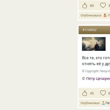
66
Опубликовала
-
#1149832
Все те, кто го
отнять её у др
© Copyright: Петр 
©
Пётр Цезаре
45
Опубликовал
Пё