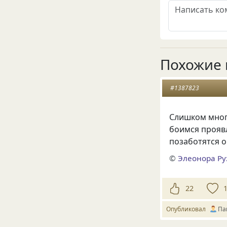
Похожие 
#1387823
Слишком многи
боимся проявл
позаботятся о
©
Элеонора Ру
22
Опубликовал
Па