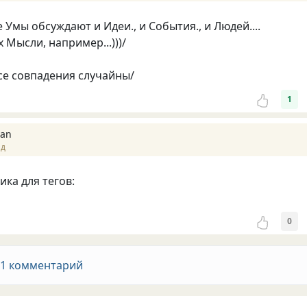
е Умы обсуждают и Идеи., и События., и Людей....
 Мысли, например...)))/
все совпадения случайны/
1
lan
ад
ика для тегов:
0
 1 комментарий