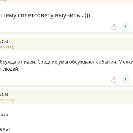
шему сплетсовету выучить...)))
7
cCat
в назад
бсуждают идеи. Средние умы обсуждают события. Мелк
т людей.
1
cCat
в назад
ика:
ельт