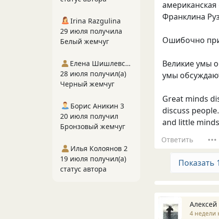
американская 
Франклина Ру
Irina Razgulina
29 июля получила
Ошибочно пр
Белый жемчуг
Великие умы о
Елена Шишлевская
28 июля получил(а)
умы обсуждают
Черный жемчуг
Great minds di
Борис Аникин 3
discuss people.
20 июля получил
and little mind
Бронзовый жемчуг
Ответить
Илья Колоянов 2
19 июля получил(а)
Показать 
статус автора
Алексей
4 недели 