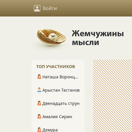
Войти
ТОП УЧАСТНИКОВ
Наташа Воронцова
Арыстан Тастанов
Двенадцать струн
Амалия Сирин
Демура