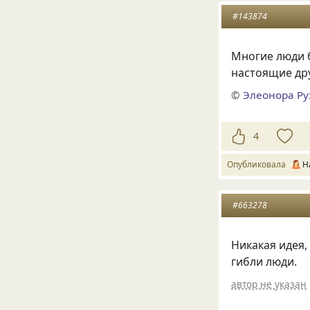
#143874
Многие люди б
настоящие дру
©
Элеонора Ру
4
Опубликовала
Н
#663278
Никакая идея,
гибли люди.
автор не указан