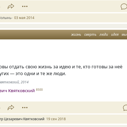
3
Полынь-
03 мая 2014
жизнь
смерть
люди
идея
мы
товы отдать свою жизнь за идею и те, кто готовы за неё
угих — это одни и те же люди.
Квятковский, 2014
вич Квятковский
8500
6
тр Цезаревич Квятковский
19 сен 2018