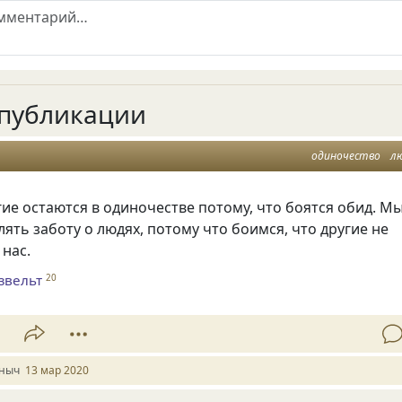
публикации
одиночество
л
е остаются в одиночестве потому, что боятся обид. М
ять заботу о людях, потому что боимся, что другие не
 нас.
звельт
20
1
ныч
13 мар 2020