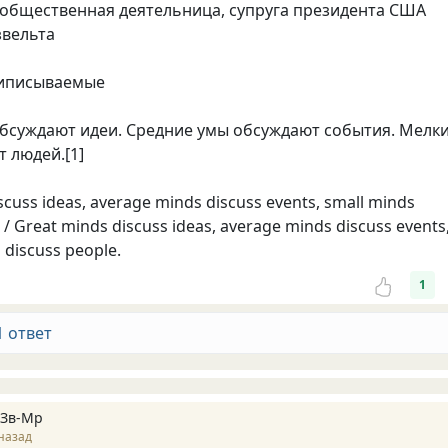
общественная деятельница, супруга президента США
звельта
иписываемые
бсуждают идеи. Средние умы обсуждают события. Мелк
 людей.[1]
scuss ideas, average minds discuss events, small minds
 / Great minds discuss ideas, average minds discuss events
s discuss people.
1
1 ответ
 Зв-Mp
назад