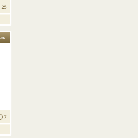
25
сли
7